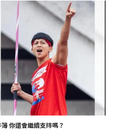
簿 你還會繼續支持嗎？