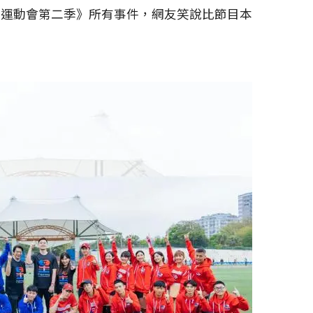
星運動會第二季》所有事件，網友笑說比節目本