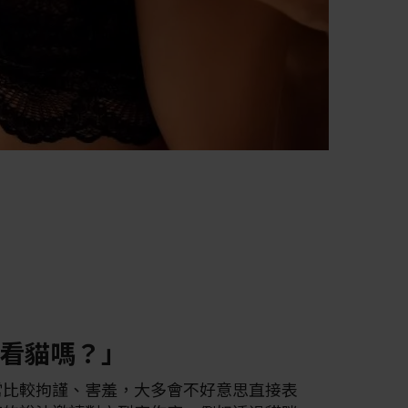
看貓嗎？」
常比較拘謹、害羞，大多會不好意思直接表