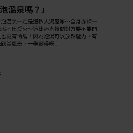
泡溫泉嗎？」
方泡溫泉一定是選私人湯屋嘛～全身赤裸一
能擦不出愛火～這比起直接問對方要不要開
但也更有情調！因為泡湯可以放鬆壓力，有
能欣賞風景，一舉數得呀！
k