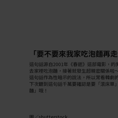
「要不要來我家吃泡麵再走
這句話源自2001年《春逝》這部電影，
去家裡吃泡麵，接著就發生超親密關係啦
這句話作為性暗示的說法，所以常看韓劇
下次聽到這句話千萬要確認是要「滾床單
麵」哦！
圖／shutterstock