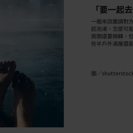
「要一起去
一般來說邀請對
起泡湯，怎麼可
房間還要婉轉，
些半戶外湯屋還
圖／shutterstoc