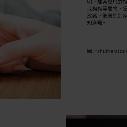
明。通常會用委
或狗狗等寵物，
放鬆。後續進到
知道囉～
圖／shutterstoc