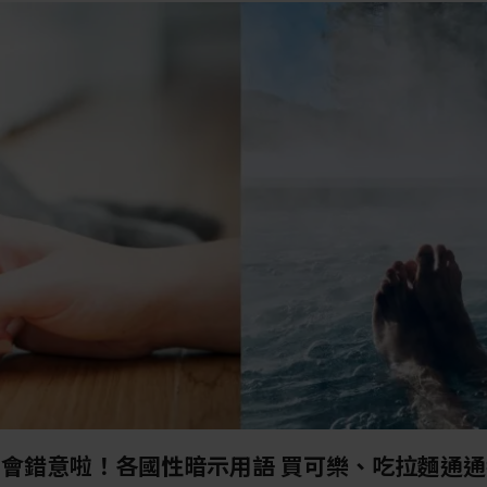
會錯意啦！各國性暗示用語 買可樂、吃拉麵通