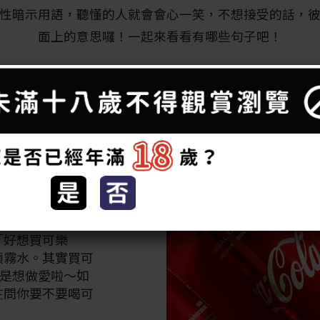
性暗示用語，聽懂的人就會會心一笑，不想接受的話，
面上的意思囉！一起來看看有哪些句子吧！
示用語 買可樂、吃拉麵通通都是？
不能是朋友》，劇中
「好想買可樂
頭霧水。其實買可
思就是想做愛啦～如
在問你要不要喝可