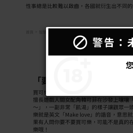
性事總是比較難以啟齒，各國就衍生出不同的
首頁
智慧生活
18歲才能進
千萬別會錯意啦！各國性暗
「要不要買可樂？」
買可樂這個次是在2019年的台劇《我們
擅長遊戲人間女配角韓可菲在沙發上嚷嚷
～」，一副非常「飢渴」的樣子讓觀眾一
樂就是英文「Make love」的諧音，意
果有人問你要不要買可樂，可能不是真的
樂哦！