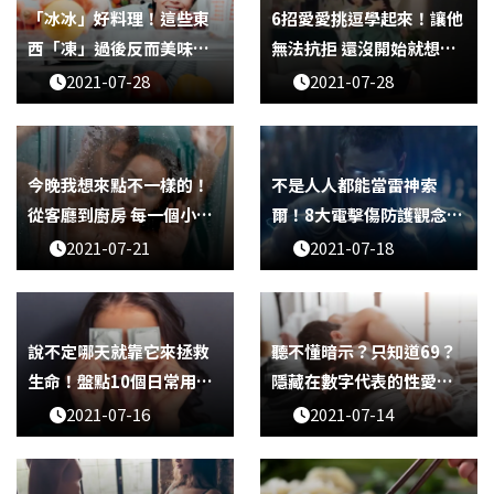
「冰冰」好料理！這些東
6招愛愛挑逗學起來！讓他
西「凍」過後反而美味更
無法抗拒 還沒開始就想射
上一層樓
了！
2021-07-28
2021-07-28
今晚我想來點不一樣的！
不是人人都能當雷神索
從客廳到廚房 每一個小角
爾！8大電擊傷防護觀念大
落都是性愛天地
揭露
2021-07-21
2021-07-18
說不定哪天就靠它來拯救
聽不懂暗示？只知道69？
生命！盤點10個日常用品
隱藏在數字代表的性愛姿
隱藏功能！
勢大解密
2021-07-16
2021-07-14