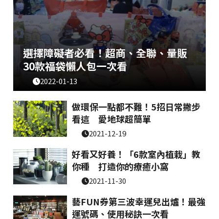
選擇障礙者必看！超商、全聯、量販
30款福袋懶人包一次看
2022-01-13
做環保一點都不難！5招日常撇步
看這 愛地球超簡單
2021-12-19
好看又好養！「6款室內植栽」教
你種 打造你的療癒小窩
2021-11-30
藝FUN券第三波幸運兒出爐！最強
運號碼、使用秘訣一次看