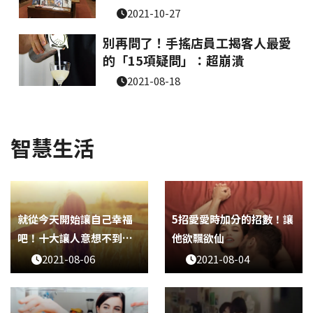
2021-10-27
別再問了！手搖店員工揭客人最愛
的「15項疑問」：超崩潰
2021-08-18
智慧生活
就從今天開始讓自己幸福
5招愛愛時加分的招數！讓
吧！十大讓人意想不到
他欲飄欲仙
「做了會感到幸福」的事
2021-08-06
2021-08-04