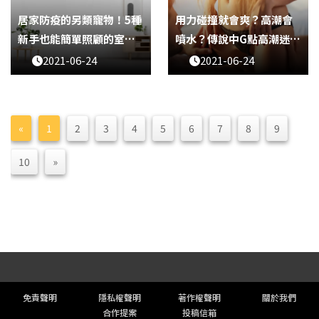
居家防疫的另類寵物！5種
用力碰撞就會爽？高潮會
新手也能簡單照顧的室內
噴水？傳說中G點高潮迷思
植物
大解密！
2021-06-24
2021-06-24
«
1
2
3
4
5
6
7
8
9
10
»
頁尾選單
免責聲明
隱私權聲明
著作權聲明
關於我們
合作提案
投稿信箱