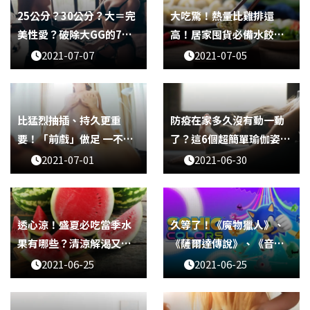
25公分？30公分？大＝完
大吃驚！熱量比雞排還
美性愛？破除大GG的7大
高！居家囤貨必備水餃熱
迷思
量大盤點
2021-07-07
2021-07-05
比猛烈抽插、持久更重
防疫在家多久沒有動一動
要！「前戲」做足 一不小
了？這6個超簡單瑜伽姿
心就讓她高潮！
勢，讓你消水腫又能改善
2021-07-01
2021-06-30
體態！
透心涼！盛夏必吃當季水
久等了！《魔物獵人》、
果有哪些？清涼解渴又健
《薩爾達傳說》、《音速
康
小子》來啦～2021年第三
2021-06-25
2021-06-25
季Switch新作上架大盤
點！