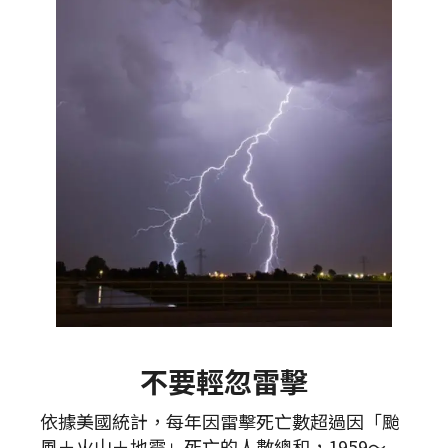
不要輕忽雷擊
依據美國統計，每年因雷擊死亡數超過因「颱
風＋火山＋地震」死亡的人數總和，1959～