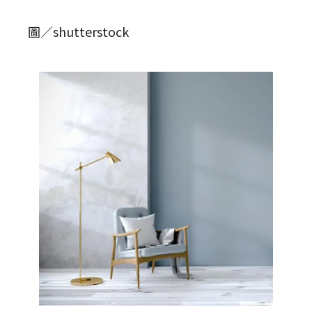
圖／shutterstock