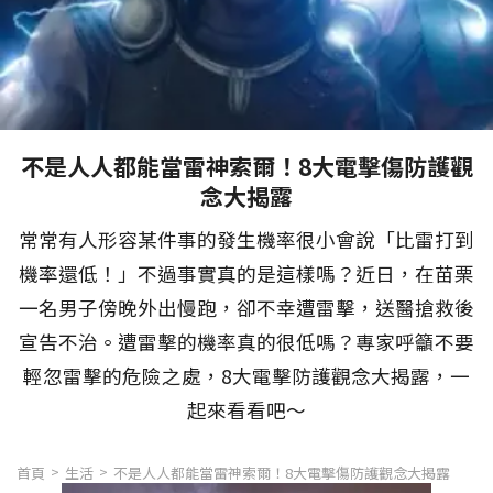
不是人人都能當雷神索爾！8大電擊傷防護觀
念大揭露
常常有人形容某件事的發生機率很小會說「比雷打到
機率還低！」不過事實真的是這樣嗎？近日，在苗栗
一名男子傍晚外出慢跑，卻不幸遭雷擊，送醫搶救後
宣告不治。遭雷擊的機率真的很低嗎？專家呼籲不要
輕忽雷擊的危險之處，8大電擊防護觀念大揭露，一
起來看看吧～
首頁
生活
不是人人都能當雷神索爾！8大電擊傷防護觀念大揭露