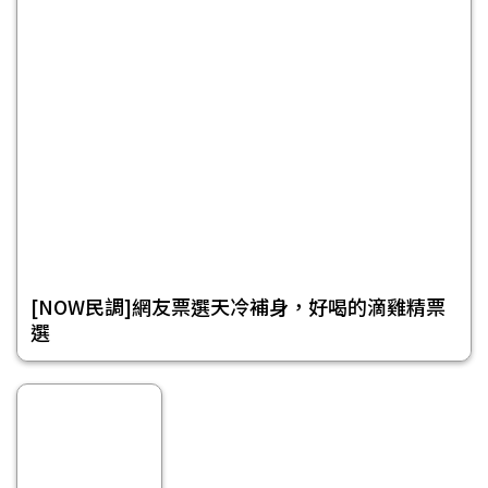
[NOW民調]網友票選天冷補身，好喝的滴雞精票
選