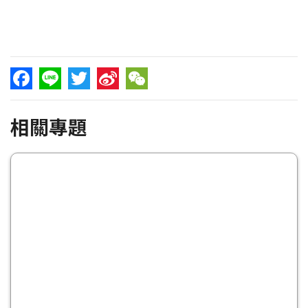
Facebook
Line
Twitter
Sina
WeChat
相關專題
Weibo