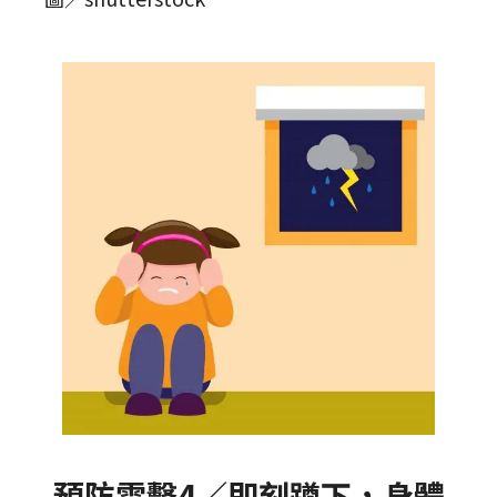
預防雷擊4／即刻蹲下，身體