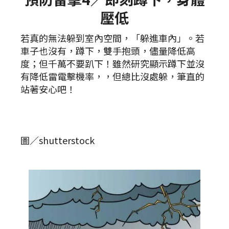
壓低
若真的無法躲到室內空間，「躲進車內」。若
車子也沒有，蹲下，雙手抱頭，儘量降低高
度；但千萬不要趴下！雖然研究顯示蹲下並沒
有降低雷電擊機率，，但總比沒處躲，筆直的
站著安心吧！
圖／shutterstock