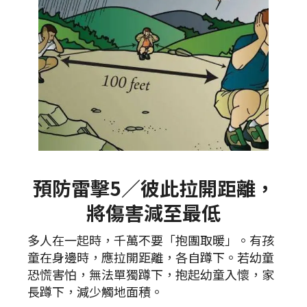
預防雷擊5／彼此拉開距離，
將傷害減至最低
多人在一起時，千萬不要「抱團取暖」。有孩
童在身邊時，應拉開距離，各自蹲下。若幼童
恐慌害怕，無法單獨蹲下，抱起幼童入懷，家
長蹲下，減少觸地面積。