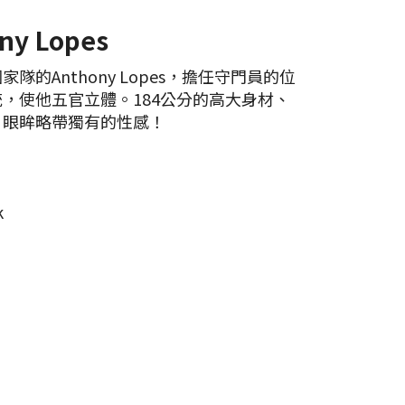
ny Lopes
隊的Anthony Lopes，擔任守門員的位
，使他五官立體。184公分的高大身材、
，眼眸略帶獨有的性感！
k