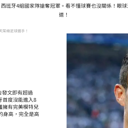
、西班牙4組國家隊搶奪冠軍。看不懂球賽也沒關係！眼球
道！
大天菜級足球選手！
告發文即有超過
牙首度沒能進入8
羅擁有完美模特兒
分的身高，完全是高