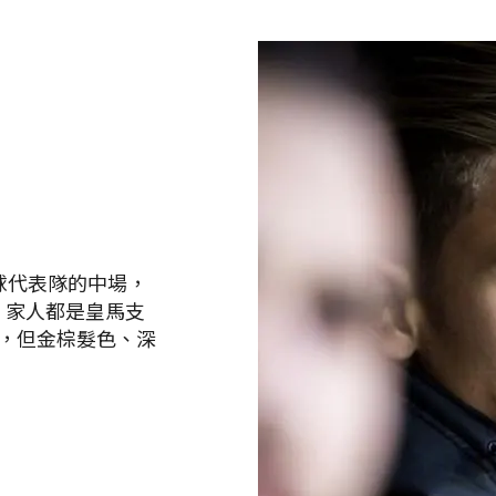
家足球代表隊的中場，
，家人都是皇馬支
，但金棕髮色、深