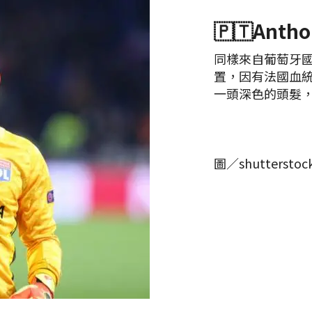
🇵🇹Antho
同樣來自葡萄牙國家
置，因有法國血統
一頭深色的頭髮
圖／shutterstoc