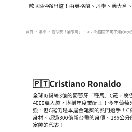
歐國盃4強出爐！由英格蘭、丹麥、義大利
首頁
娛樂
看球賽「補眼睛」！2021歐國盃不可不知的6
🇵🇹Cristiano Ronaldo
全球IG粉絲3億的葡萄牙「種馬」C羅，廣
4000萬入袋，堪稱年度業配王！今年葡萄
強，但C羅仍是本屆金靴獎的熱門選手！C
身材、超過300億新台幣的身價、186公
富帥的代表！