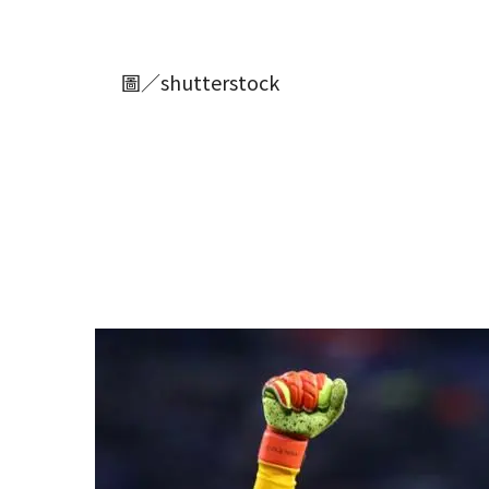
圖／shutterstock