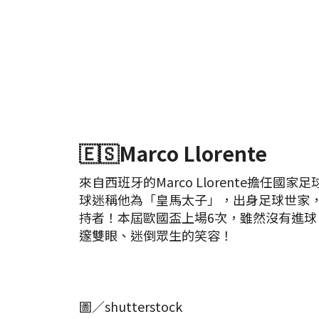
🇪🇸Marco Llorente
來自西班牙的Marco Llorente擔任國
球迷稱他為「皇馬太子」，出身足球世家
持者！本屆歐國盃上場6次，雖然沒有進球
邃雙眼、迷倒眾生的笑容！
圖／shutterstock