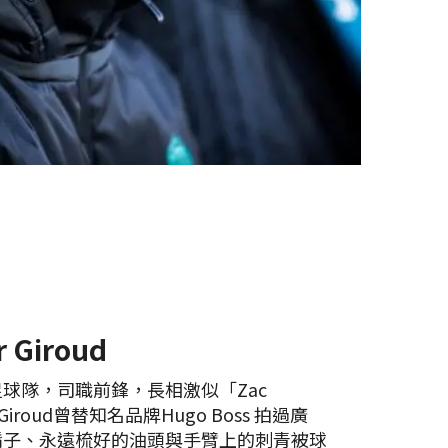
r Giroud
球隊，司職前鋒，長相激似「Zac
er Giroud曾替知名品牌Hugo Boss 拍過廣
鬍子、永遠梳好的油頭與手臂上的刺青被球