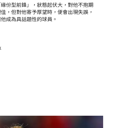
「緣份型前鋒」，狀態起伏大，對他不抱期
現佳，但對他寄予厚望時，便會出現失誤，
讓他成為具話題性的球員。
k