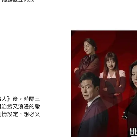
情人》後，時隔三
段治癒又浪漫的愛
劇情設定，想必又