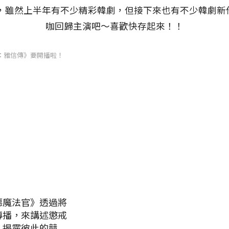
半，雖然上半年有不少精彩韓劇，但接下來也有不少韓劇
咖回歸主演吧～喜歡快存起來！！
：雅信傳》要開播啦！
惡魔法官》透過將
轉播，來講述懲戒
、揭露彼此的競