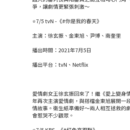
爭，讓劇情更緊張刺激～
⭐7/5 tvN -《#你是我的春天》
主演：徐玄振、金東旭、尹博、南奎里
播出時間：2021年7月5日
播出平台：tvN、Netflix
愛情劇女王徐玄振回來了！繼《愛上變身
年再次主演愛情劇，與搭檔金東旭展開一
情故事。衛生紙準備好～兩人相互拯救的
會惹哭不少觀眾。
⭐7/5 KBS -《#紅色高跟鞋》