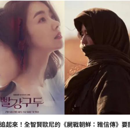
劇追起來！全智賢歐尼的《屍戰朝鮮：雅信傳》要