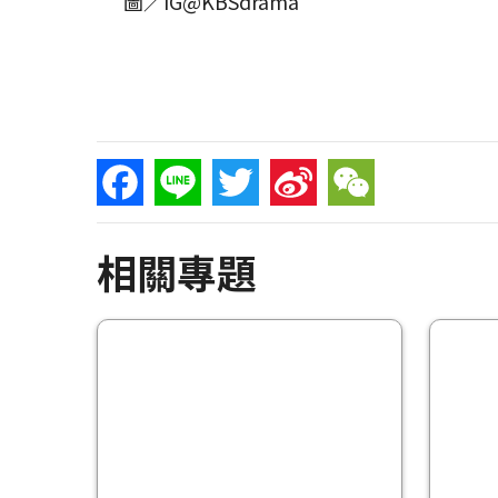
圖／IG@KBSdrama
Facebook
Line
Twitter
Sina
WeChat
相關專題
Weibo