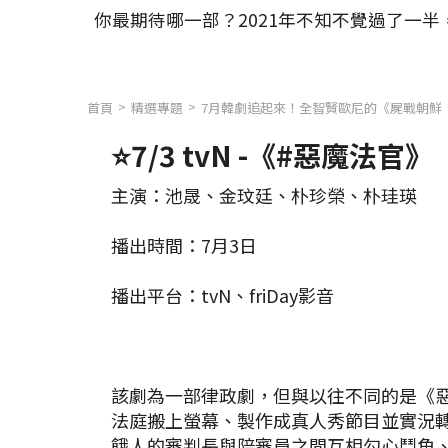
你最期待哪一部？2021年不知不覺過了一
首頁
精選專題
7月韓劇追起來！全智賢歐尼的《屍戰朝鮮
⭐7/3 tvN -《#惡魔法官》
主演：池晟、金玟廷、朴珍榮、朴珪瑛
播出時間：7月3日
播出平台：tvN、friDay影音
該劇為一部律政劇，但與以往不同的是《
法庭搬上螢幕、製作成真人秀節目並實況
餓人的審判長與陪審員之間互相勾心鬥角