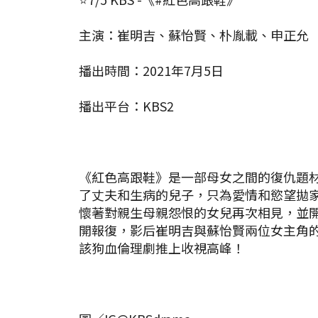
主演：崔明吉、蘇怡賢、朴胤載、申正允
播出時間：2021年7月5日
播出平台：KBS2
《紅色高跟鞋》是一部母女之間的復仇題
了丈夫和生病的兒子，只為愛情和慾望拋
懷著對親生母親怨恨的女兒再次相見，並
開報復，影后崔明吉與蘇怡賢兩位女主角
該狗血倫理劇推上收視高峰！