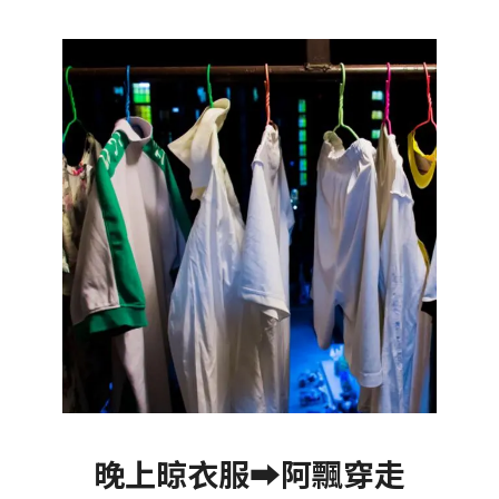
晚上晾衣服➡️阿飄穿走