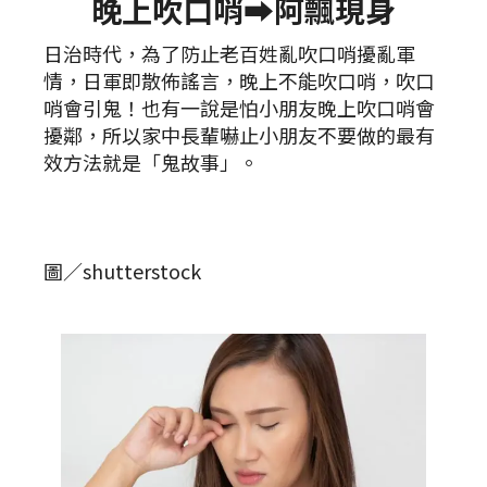
晚上吹口哨➡️阿飄現身
日治時代，為了防止老百姓亂吹口哨擾亂軍
情，日軍即散佈謠言，晚上不能吹口哨，吹口
哨會引鬼！也有一說是怕小朋友晚上吹口哨會
擾鄰，所以家中長輩嚇止小朋友不要做的最有
效方法就是「鬼故事」。
圖／shutterstock