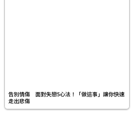
告別情傷 面對失戀5心法！「做這事」讓你快速
走出悲傷