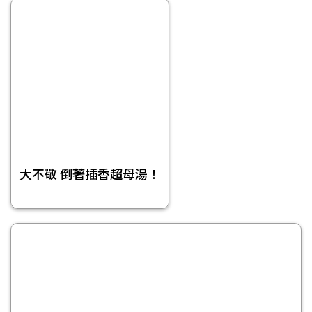
大不敬 倒著插香超母湯！