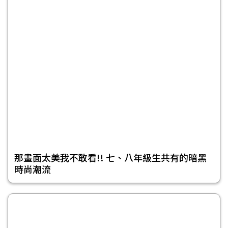
那畫面太美我不敢看!! 七、八年級生共有的暗黑
時尚潮流