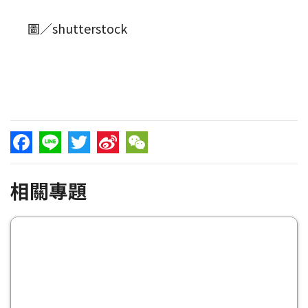
圖／shutterstock
Facebook
Line
Twitter
Sina
WeChat
相關專題
Weibo