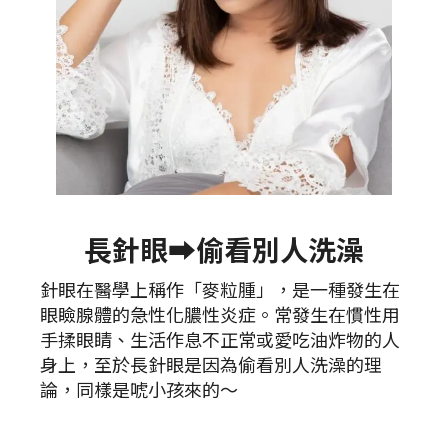
長針眼➡️偷看別人洗澡
針眼在醫學上稱作「麥粒腫」，是一種發生在
眼瞼腺體的急性化膿性炎症。常發生在慣性用
手揉眼睛、生活作息不正常或愛吃油炸物的人
身上，至於長針眼是因為偷看別人洗澡的理
論，同樣是唬小孩來的～