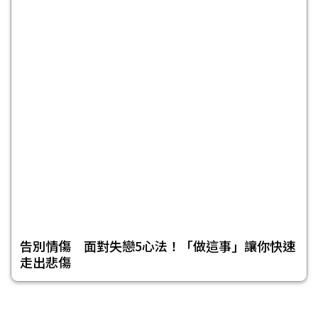
告別情傷 面對失戀5心法！「做這事」讓你快速
走出悲傷