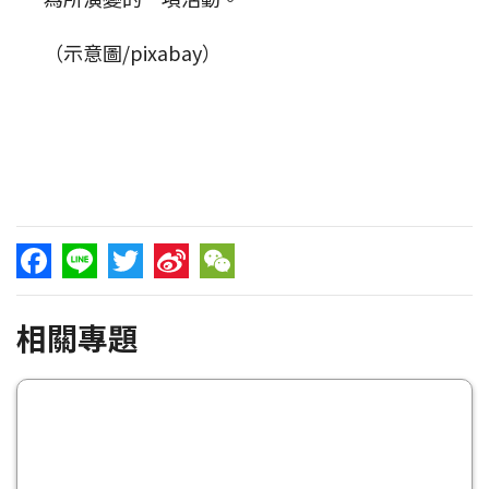
（示意圖/pixabay）
Facebook
Line
Twitter
Sina
WeChat
相關專題
Weibo