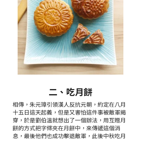
二、吃月餅
相傳，朱元璋引領漢人反抗元朝，約定在八月
十五日這天起義，但是又害怕這件事被敵軍揭
穿，於是劉伯溫就想出了一個辦法，用互贈月
餅的方式把字條夾在月餅中，來傳遞這個消
息，最後他們也成功擊退敵軍，此後中秋吃月