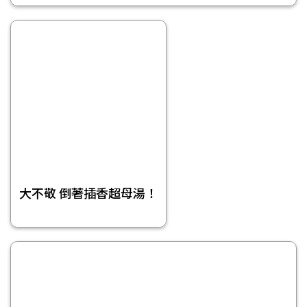
大不敬 倒著插香超母湯！