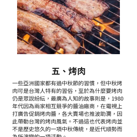
五、烤肉
一些亞洲國家都有過中秋節的習慣，但中秋烤
肉可是台灣人特有的習俗，至於為什麼要烤肉
仍是眾說紛紜，最廣為人知的故事則是，1980
年代因為兩家相互競爭的醬油廠商，在電視上
打廣告促銷烤肉醬，各大賣場也推波助瀾，因
此帶動台灣的烤肉風氣。不過這也代表烤肉並
不是歷史悠久的一項中秋傳統，是近代順勢而
為所演變的一項活動。