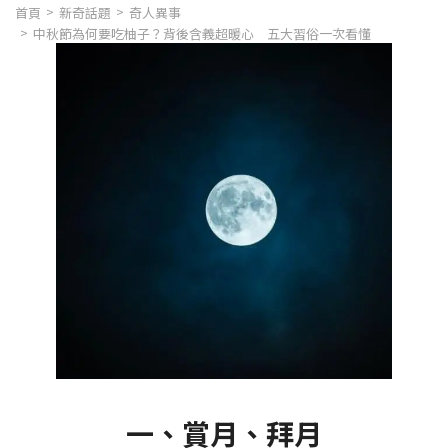
首頁
新奇話題
奇人異事
中秋節為何要吃柚子？背後含義超暖心 五大習俗一次看懂
一、賞月、拜月