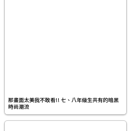
那畫面太美我不敢看!! 七、八年級生共有的暗黑
時尚潮流