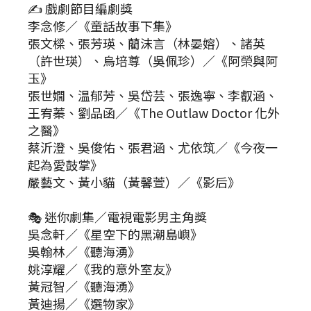
✍ 戲劇節目編劇獎
李念修／《童話故事下集》
張文樑、張芳瑛、藺沫言（林晏嫆）、諸英
（許世瑛）、烏培尊（吳佩珍）／《阿榮與阿
玉》
張世嫺、温郁芳、吳岱芸、張逸寧、李叡涵、
王宥蓁、劉品函／《The Outlaw Doctor 化外
之醫》
蔡沂澄、吳俊佑、張君涵、尤依筑／《今夜一
起為愛鼓掌》
嚴藝文、黃小貓（黃馨萱）／《影后》
🎭 迷你劇集／電視電影男主角獎
吳念軒／《星空下的黑潮島嶼》
吳翰林／《聽海湧》
姚淳耀／《我的意外室友》
黃冠智／《聽海湧》
黃迪揚／《選物家》