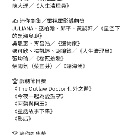
陳大璞／《人生清理員》
✍ 迷你劇集／電視電影編劇獎
JULIANA、巫柏翰、邱平、黃嗣軒／《星空下
的黑潮島嶼》
吳思惠、胥昌浩／《選物家》
張可欣、楊凱婷、胡錦筵／《人生清理員》
張均瑜／《樹冠羞避》
蔡雨氛（蔡宜芬）／《聽海湧》
🏆 戲劇節目獎
《The Outlaw Doctor 化外之醫》
《今夜一起為愛鼓掌》
《阿榮與阿玉》
《童話故事下集》
《影后》
🏆 迷你劇集獎