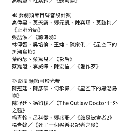
高鳴晟、杜素鈴／《聽海湧》
🔊 戲劇類節目聲音設計獎
高偉晏、黃天霸、鄭元凱、陳奕瑾、黃懿梅／
《正港分局》
張喆泓／《聽海湧》
林傳智、吳培倫、王婕、陳家俐／《星空下的
黑潮島嶼》
葉約瑟、蔡篤易／《影后》
蔡瀚陞、李威嶧、陳宏信／《愛作歹》
💡 戲劇類節目燈光獎
陳冠廷、陳彥碩、何承偉／《星空下的黑潮島
嶼》
陳冠廷、馮鈞稜／《The Outlaw Doctor 化外
之醫》
楊青翰、呂科徵、鄭兆珊／《誰是被害者2》
楊青翰／《死了一個娛樂女記者之後》