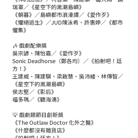
瑞軍／《星空下的黑潮島嶼》
《朝暮》／島嶼都市浪漫譚／《愛作歹》
《懼絕逃生》／JUD陳泳希、許惠婷／《都市
懼集》
🎶 戲劇配樂獎
吳宗諺、陳怡嘉／《愛作歹》
Sonic Deadhorse（鄭各均）／《拍射吧！廷
方！》
王建威、陳建騏、梁啟慧、吳沛綾、林傳智／
《星空下的黑潮島嶼》
侯志堅／《影后》
福多瑪／《聽海湧》
💡 戲劇類節目創新獎
《The Outlaw Doctor 化外之醫》
《什麼都沒有雜貨店》
《拍射吧！廷方！》