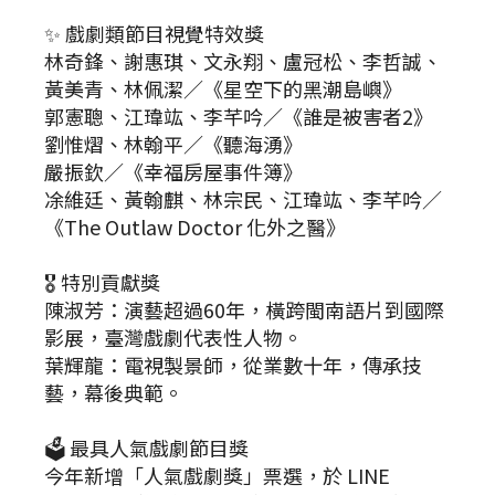
✨ 戲劇類節目視覺特效獎
林奇鋒、謝惠琪、文永翔、盧冠松、李哲誠、
黃美青、林佩潔／《星空下的黑潮島嶼》
郭憲聰、江瑋竑、李芊吟／《誰是被害者2》
劉惟熠、林翰平／《聽海湧》
嚴振欽／《幸福房屋事件簿》
凃維廷、黃翰麒、林宗民、江瑋竑、李芊吟／
《The Outlaw Doctor 化外之醫》
🎖 特別貢獻獎
陳淑芳：演藝超過60年，橫跨閩南語片到國際
影展，臺灣戲劇代表性人物。
葉輝龍：電視製景師，從業數十年，傳承技
藝，幕後典範。
🗳 最具人氣戲劇節目獎
今年新增「人氣戲劇獎」票選，於 LINE