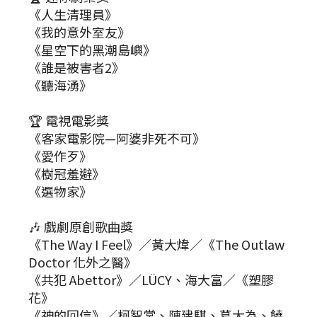
《人生清理員》
《我的意外室友》
《星空下的黑潮島嶼》
《誰是被害者2》
《聽海湧》
🏆 電視電影獎
《客家電影院—阿婆非死不可》
《愛作歹》
《樹冠羞避》
《選物家》
🎶 戲劇原創歌曲獎
《The Way I Feel》／黃大煒／《The Outlaw
Doctor 化外之醫》
《共犯 Abettor》／LÜCY、海大富／《塑膠
花》
《神的回信》／柯智棠、陳建騏、葛大為、饒