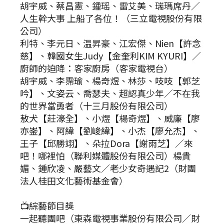
胡宇威、蔡昌憲、鍾瑶、雷艾美、瑞瑪席丹／
人生幹大事 上船了各位！（三立電視股份有限
公司）
利特、李元日、温昇豪、江宏傑、Nien【許念
慈】、韓國女生Judy【金奎利KIM KYURI】／
廚師的迫降：客家廚房（客家電視台）
胡宇威、李霈瑜、楊奇煜、林莎、吱吱【郭芝
吟】、文姿云、喬瑟夫、超認真少年／不在我
的世界當勇者（十三月股份有限公司）
敖犬【莊濠全】、小煜【楊奇煜】、威廉【廖
亦崟】、阿緯【劉峻緯】、小杰【廖允杰】、
王子【邱勝翊】、朵拉Dora【謝雨芝】／來
吧！哪裡怕（聯利媒體股份有限公司）楊貴
媚、鍾欣凌、嚴藝文／老少女奇遇記2（財團
法人桂田文化藝術基金會）
📺綜藝節目獎
一起聽團吧（東森電視事業股份有限公司／財