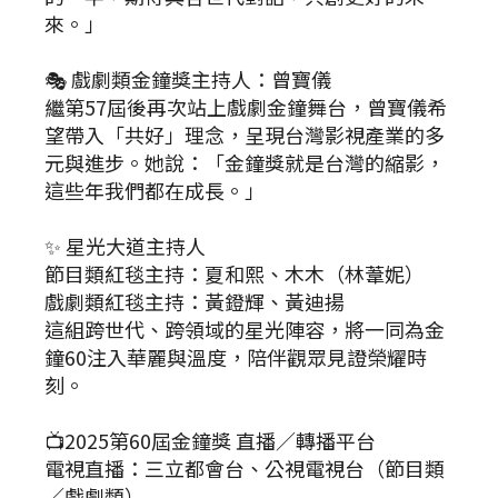
來。」
🎭 戲劇類金鐘獎主持人：曾寶儀
繼第57屆後再次站上戲劇金鐘舞台，曾寶儀希
望帶入「共好」理念，呈現台灣影視產業的多
元與進步。她說：「金鐘獎就是台灣的縮影，
這些年我們都在成長。」
✨ 星光大道主持人
節目類紅毯主持：夏和熙、木木（林葦妮）
戲劇類紅毯主持：黃鐙輝、黃迪揚
這組跨世代、跨領域的星光陣容，將一同為金
鐘60注入華麗與溫度，陪伴觀眾見證榮耀時
刻。
📺2025第60屆金鐘獎 直播／轉播平台
電視直播：三立都會台、公視電視台（節目類
／戲劇類）