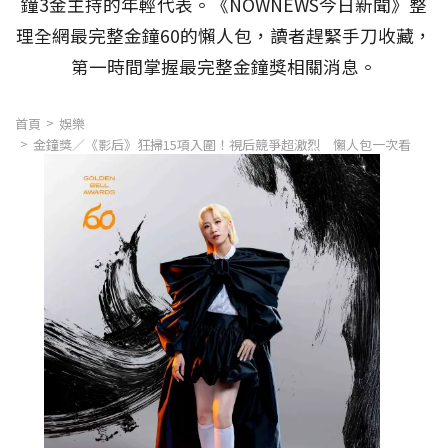
鐘3金主持的年輕代表。《NOWNEWS今日新聞》整
理全網最完整金鐘60的懶人包，讀者趕緊手刀收藏，
第一時間掌握最完整金鐘獎相關消息。
首頁
娛樂
金鐘獎／《影后》狂掃15項入圍！視后競爭超激烈 懶人包一次看