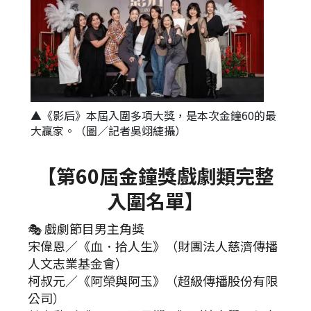
▲《影后》本屆入圍多項大獎，是本次金鐘60的最
大贏家。（圖／記者吳翊緁攝）
【第60屆金鐘獎戲劇類完整
入圍名單】
🎭 戲劇節目男主角獎
宋偉恩／《血．拾人生》（財團法人慈濟傳播
人文志業基金會）
柯叔元／《阿榮與阿玉》（超級傳播股份有限
公司）