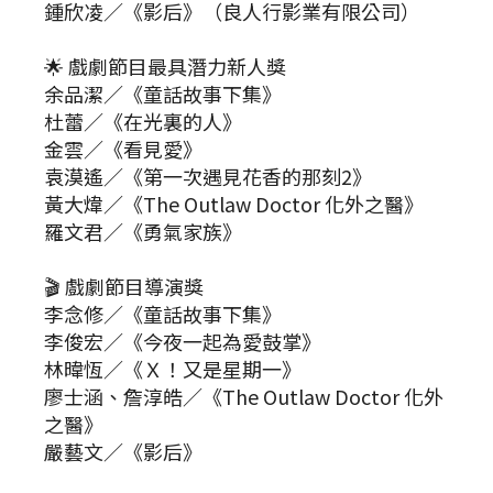
鍾欣凌／《影后》（良人行影業有限公司）
🌟 戲劇節目最具潛力新人獎
余品潔／《童話故事下集》
杜蕾／《在光裏的人》
金雲／《看見愛》
袁漠遙／《第一次遇見花香的那刻2》
黃大煒／《The Outlaw Doctor 化外之醫》
羅文君／《勇氣家族》
🎬 戲劇節目導演獎
李念修／《童話故事下集》
李俊宏／《今夜一起為愛鼓掌》
林暐恆／《Ｘ！又是星期一》
廖士涵、詹淳皓／《The Outlaw Doctor 化外
之醫》
嚴藝文／《影后》