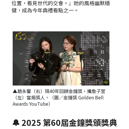
位置，看見世代的交會。」她的風格幽默穩
健，成為今年典禮看點之一。
▲趙永馨（右）隔40年回歸金鐘獎，攜詹子萱
（左）當揭獎人。（圖／金鐘獎 Golden Bell
Awards YouTube）
🔔 2025 第60屆金鐘獎頒獎典