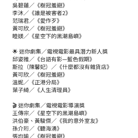
吳碧蓮／《樹冠羞避》
李沐／《誰是被害者2》
范瑞君／《愛作歹》
黃可欣／《樹冠羞避》
睦媄／《星空下的黑潮島嶼》
🌟 迷你劇集／電視電影最具潛力新人獎
邱姿雅／《台語有影—藍色假期》
斯拉（陳馨妃）／《什麼都沒有雜貨店》
黃可欣／《樹冠羞避》
溫妮／《正港分局》
葉子綺／《人生清理員》
🎬 迷你劇集／電視電影導演獎
王傳宗／《星空下的黑潮島嶼》
洪伯豪、黃駿傑／《我的意外室友》
孫介珩／《聽海湧》
張均瑜／《樹冠羞避》