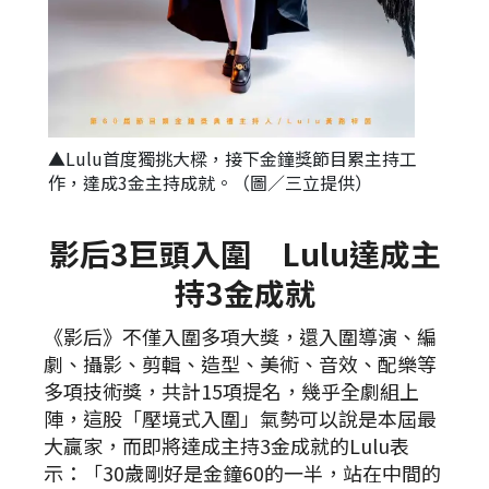
▲Lulu首度獨挑大樑，接下金鐘獎節目累主持工
作，達成3金主持成就。（圖／三立提供）
影后3巨頭入圍 Lulu達成主
持3金成就
《影后》不僅入圍多項大獎，還入圍導演、編
劇、攝影、剪輯、造型、美術、音效、配樂等
多項技術獎，共計15項提名，幾乎全劇組上
陣，這股「壓境式入圍」氣勢可以說是本屆最
大贏家，而即將達成主持3金成就的Lulu表
示：「30歲剛好是金鐘60的一半，站在中間的