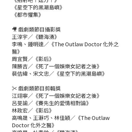
《星空下的黑潮島嶼》
《都市懼集》
🎥 戲劇類節目攝影獎
王淳宇／《聽海湧》
李鳴、鍾明達／《The Outlaw Doctor 化外之
醫》
周宜賢／《影后》
陳勝吉／《死了一個娛樂女記者之後》
裴佶緯、宋文忠／《星空下的黑潮島嶼》
✂ 戲劇類節目剪輯獎
江翊寧／《死了一個娛樂女記者之後》
呂旻諭／《賽先生的愛情相對論》
林政宏／《影后》
高鳴晟、王瀞巧、林佳穎／《The Outlaw
Doctor 化外之醫》