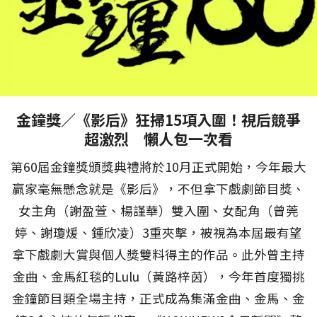
金鐘獎／《影后》狂掃15項入圍！視后競爭
超激烈 懶人包一次看
第60屆金鐘獎頒獎典禮將於10月正式開始，今年最大
贏家毫無懸念就是《影后》，不但拿下戲劇節目獎、
女主角（謝盈萱、楊謹華）雙入圍、女配角（曾莞
婷、謝瓊煖、鍾欣凌）3重夾擊，被視為本屆最有望
拿下戲劇大賞與個人獎雙料得主的作品。此外曾主持
金曲、金馬紅毯的Lulu（黃路梓茵），今年首度獨挑
金鐘節目類全場主持，正式成為集滿金曲、金馬、金