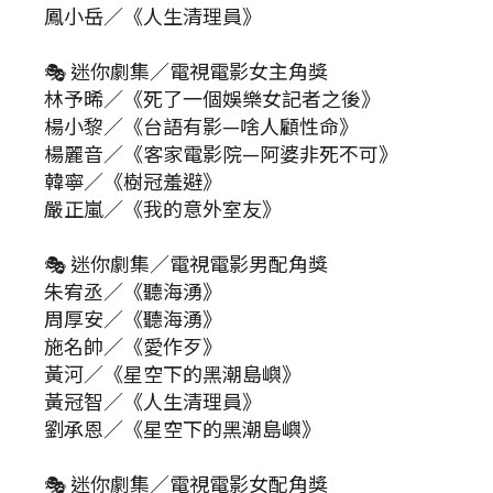
鳳小岳／《人生清理員》
🎭 迷你劇集／電視電影女主角獎
林予晞／《死了一個娛樂女記者之後》
楊小黎／《台語有影—啥人顧性命》
楊麗音／《客家電影院—阿婆非死不可》
韓寧／《樹冠羞避》
嚴正嵐／《我的意外室友》
🎭 迷你劇集／電視電影男配角獎
朱宥丞／《聽海湧》
周厚安／《聽海湧》
施名帥／《愛作歹》
黃河／《星空下的黑潮島嶼》
黃冠智／《人生清理員》
劉承恩／《星空下的黑潮島嶼》
🎭 迷你劇集／電視電影女配角獎