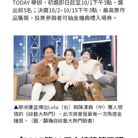
TODAY 舉辦，初選即日起至10/1下午3點，選
出前5名；決選10/2–10/15下午3點，最高票作
品獲獎，投票參與者可抽金鐘典禮入場券。
▲剛收攤並傳出Lulu（右）與陳漢典（中）驚人戀
情的《綜藝大熱門》，此次將會是最後一次角逐金
鐘獎。（圖／翻攝自綜藝大熱門臉書）