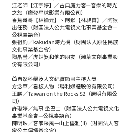
江老師【江宇婷】／古典魔力客—音樂的時光
之旅（摩登星球影業有限公司）
香蕉哥哥【林掄元】、阿猴【林昶甫】／阿猴
出任務（財團法人公共電視文化事業基金會—
公視臺語台）
張祖鈞／kakudan時光機（財團法人原住民族
文化事業基金會）
陶晶瑩／虎姑婆和他的朋友（瀚草文創事業股
份有限公司）
📺自然科學及人文紀實節目主持人獎
方念華／看板人物（聯利媒體股份有限公司）
王鵬／Taiwan on the Rocks S2（居明有限公
司）
許琡婷／無事 坐巴士（財團法人公共電視文化
事業基金會—公視臺語台）
陳明珠／客家采風—山上優雅(II)（財團法人客
家公共傳播基金會）