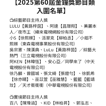
【2025第60屆金鐘獎節目類
入圍名單】
📺綜藝節目主持人獎
LULU【黃路梓茵】、阿達【昌璟翔】、美麗本
人／夜市王（緯來電視網股份有限公司）
小S【徐熙娣】、派翠克【柳柏丞】／小姐不
熙娣（東森電視事業股份有限公司）
吳宗憲、陳漢典、LuLu【黃路梓茵】／綜藝大
熱門（三立電視股份有限公司）
阿KEN【林暐恆】、安心亞／同學來了（中天
電視股份有限公司）
徐乃麟、曾國城、張文綺【張鐙勻】、徐凱希
【徐亦晴】、巫苡萱【巫雅慧】、籃籃【籃靖
玟】／天才衝衝衝（中華電視股份有限公司）
📺實境節目主持人獎
百八【陳瑋涵】、KID【林柏昇】、郭泓志、