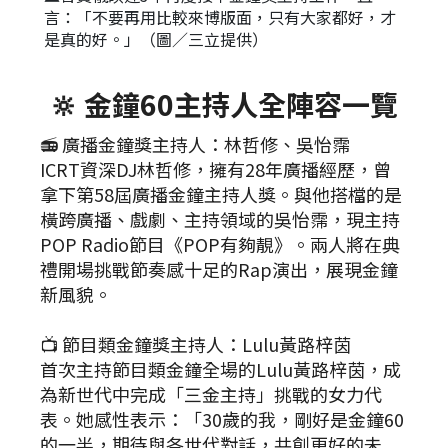
言：「不要再用比較來博版面，只有大家都好，才
是真的好。」（圖／三立提供）
🔆 金鐘60主持人全陣容一覽
📻 廣播金鐘獎主持人：林哲修、吳怡霈
ICRT資深DJ林哲修，擁有28年廣播經歷，曾
拿下第58屆廣播金鐘主持人獎。與他搭檔的是
橫跨廣播、戲劇、主持領域的吳怡霈，現主持
POP Radio節目《POP有夠靚》。兩人將在典
禮開場挑戰節奏感十足的Rap演出，展現金鐘
新風貌。
📺 節目類金鐘獎主持人：Lulu黃路梓茵
首次主持節目類金鐘全場的Lulu黃路梓茵，成
為新世代中完成「三金主持」挑戰的女力代
表。她感性表示：「30歲的我，剛好是金鐘60
的一半，期待與各世代對話，共創更好的未