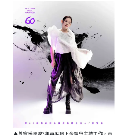
▲曾寶儀睽違3年再度接下金鐘獎主持工作，直