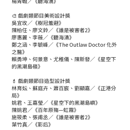
楊青翰／《聽海湧》
🎨 戲劇類節目美術設計獎
吳宜玫／《樹冠羞避》
陳柏任、廖文鈴／《誰是被害者2》
廖惠麗、李薇／《聽海湧》
鄭之涵、李毓峰／《The Outlaw Doctor 化外
之醫》
賴勇坤、何景意、尤稚儀、陳新發／《星空下
的黑潮島嶺》
💄 戲劇類節目造型設計獎
林育妘、蘇庭卉、蕭百宸、劉顯嘉／《正港分
局》
姚君、王嘉瑩／《星空下的黑潮島嶼》
陳姚君／《百年原殤—虹霧》
施筱柔、張甫丞／《誰是被害者2》
葉竹真／《影后》