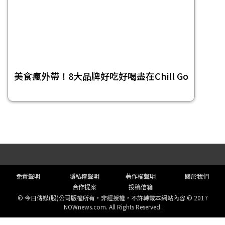
美食瘋外帶！8大品牌好吃好喝盡在Chill Go
頁尾選單
免責聲明
隱私權聲明
著作權聲明
關於我們
合作提案
投稿信箱
© 今日傳媒(股)公司版權所有，非經授權，不許轉載本網站內容 © 2017
NOWnews.com. All Rights Reserved.