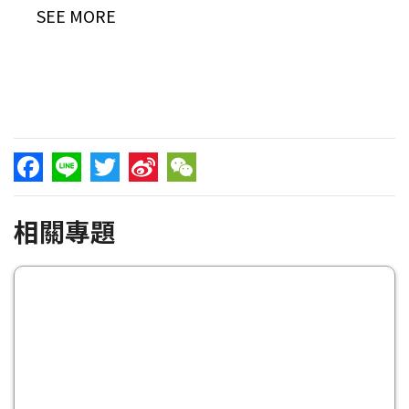
SEE MORE
Facebook
Line
Twitter
Sina
WeChat
相關專題
Weibo