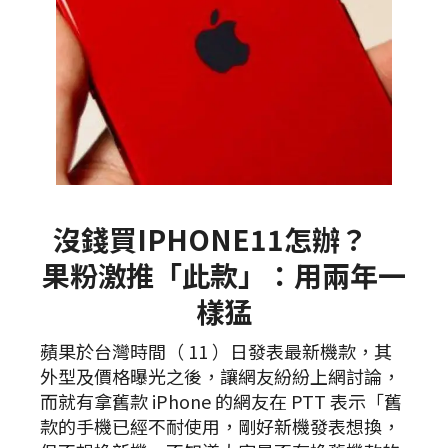
沒錢買IPHONE11怎辦？
果粉激推「此款」：用兩年一
樣猛
蘋果於台灣時間（ 11 ）日發表最新機款，其
外型及價格曝光之後，讓網友紛紛上網討論，
而就有拿舊款 iPhone 的網友在 PTT 表示「舊
款的手機已經不耐使用，剛好新機發表想換，