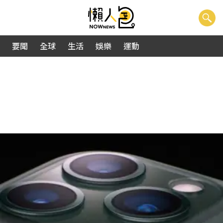
要聞
全球
生活
娛樂
運動