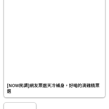
[NOW民調]網友票選天冷補身，好喝的滴雞精票
選