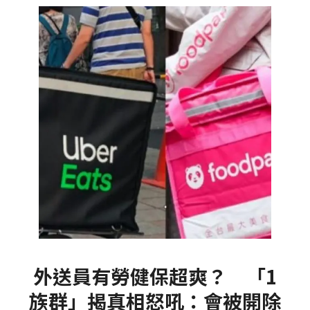
外送員有勞健保超爽？ 「1
族群」揭真相怒吼：會被開除