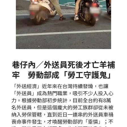
巷仔內／外送員死後才亡羊補
牢 勞動部成「勞工守護鬼」
「外送經濟」近年來在台灣持續發燒，也讓
「外送員」成為熱門職業，吸引不少人投入心
力。根據勞動部初步統計，目前全台約有8萬
名外送員，但是這個龐大的勞工族群卻從未被
納入勞保管轄，直到近日一連串的外送員車禍
喪命事件發生，才喚醒勞動部的「垂憐」；不