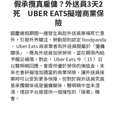
假承攬真雇傭？外送員3天2
死 UBER EATS擬增商業保
險
國慶連假期間一連發生兩起外送員車禍死亡意
外，引發外界關注，勞動部則認定 foodpanda
、 Uber Eats 兩家業者和外送員間屬於「僱傭
關係」，應為外送員加保勞保，並在期限內給
予職災補償。對此， Uber Eats 今（ 15 ）日
以聲明稿回應，會提供優於勞保的撫恤金，未
來也會研擬增加適當的商業保險，讓外送員接
案時可以受到更多保障，但對於與外送員究竟
是承攬關係或是僱傭關係，聲明稿中並未澄
清，僅說平台是提供一個彈性的「接案」機
會。