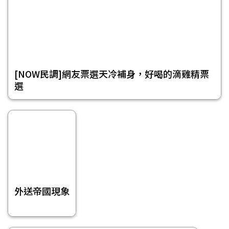
[NOW民調]網友票選天冷補身，好喝的滴雞精票
選
外送帝國現象