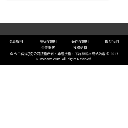
頁尾選單
免責聲明
隱私權聲明
著作權聲明
關於我們
合作提案
投稿信箱
© 今日傳媒(股)公司版權所有，非經授權，不許轉載本網站內容 © 2017
NOWnews.com. All Rights Reserved.