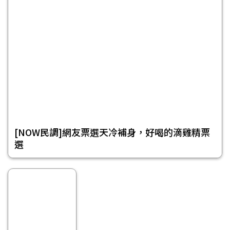
[NOW民調]網友票選天冷補身，好喝的滴雞精票
選