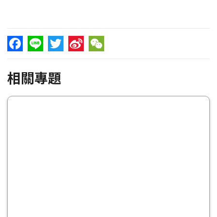
Facebook
Line
Twitter
Sina
WeChat
相關專題
Weibo