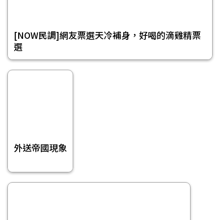
[NOW民調]網友票選天冷補身，好喝的滴雞精票
選
外送帝國現象