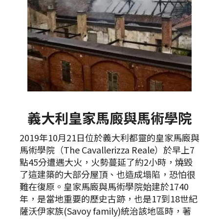
義大利皇家馬廄與馬術學院
2019年10月21日位於義大利都靈的皇家馬廄與
馬術學院（The Cavallerizza Reale）於早上7
點45分遭遇大火，火勢蔓延了約2小時，燒毀
了這建築的大部分屋頂、也造成塌陷，恐怕很
難在復原。皇家馬廄與馬術學院始建於1740
年，是當地重要的歷史古跡，也是17到18世紀
薩沃伊家族(Savoy family)統治該地區時，著