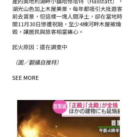
產的奧地利湖畔小鎮哈修塔特（Hallstatt），
湖光山色加上木屋美景，每年都吸引大批遊客
前去賞景，但這樣一塊人間淨土，卻在當地時
間11月30日慘遭祝融，至少4棟河畔木屋被燒
毀，讓居民與旅客相當痛心。
起火原因：還在調查中
（圖／翻攝自推特）
SEE MORE