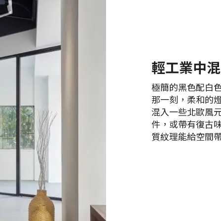
輕工業中混
極簡的黑色配白
那一刻，柔和的燈
混入一些北歐風
件，或帶有復古
質紋理能給空間