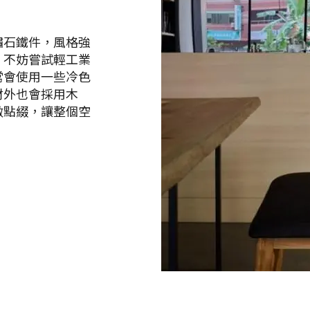
鏽石鐵件，風格強
，不妨嘗試輕工業
常會使用一些冷色
材外也會採用木
做點綴，讓整個空