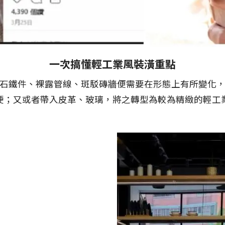
一次搞懂輕工業風裝潢重點
石鐵件、裸露管線、斑駁磚牆便需要在形態上有所變化
硬；又或者帶入皮革、玻璃，將之轉型為較為精緻的輕工