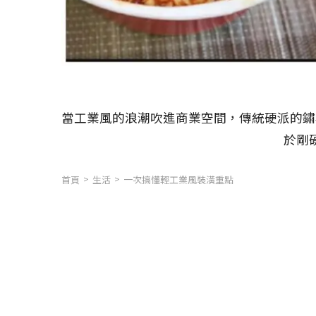
當工業風的浪潮吹進商業空間，傳統硬派的鏽
於剛
首頁
生活
一次搞懂輕工業風裝潢重點