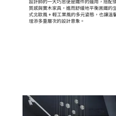
設計師的一大巧思便是鐵件的運用，搭配
質感與實木家具，進而舒緩地平衡黑鐵的
式北歐風 + 輕工業風的多元姿態，也讓溫
增添多重層次的設計意象。