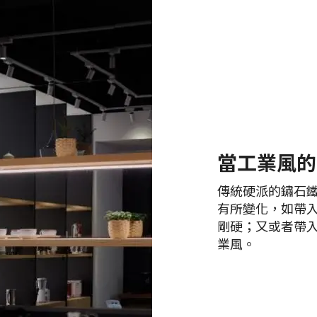
當工業風的
傳統硬派的鏽石
有所變化，如帶
剛硬；又或者帶
業風。