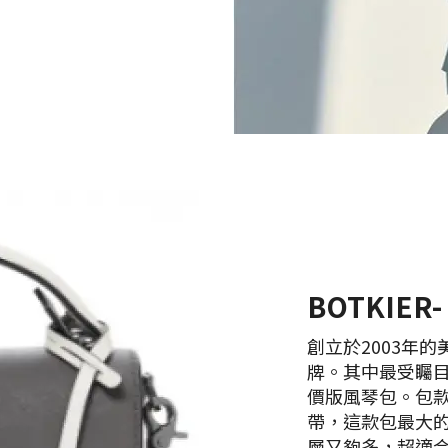
BOTKIER- 
創立於2003年的
牌。其中最受矚目的就
價版風琴包。包
帶，這款包最大
層又夠多，超適