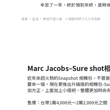
辛苦了一年，終於領到年終，是時候可
首頁
生活
時尚不落人後 小資族年終５大入手包款
Marc Jacobs–Sure sho
近年來超火熱的Snapshot 相機包，不
要來一個。現在更推出升級版的相機包-Sure
加方正，上面加上小提把，整體更加時尚
售價：台幣1萬4,000元～2萬2,000元之間