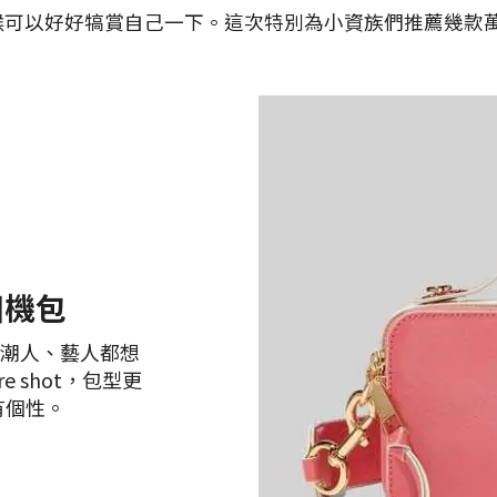
以好好犒賞自己一下。這次特別為小資族們推薦幾款萬元必備美
t相機包
管是潮人、藝人都想
 shot，包型更
有個性。