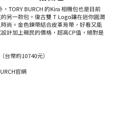
TORY BURCH 的Kira 相機包也是目前
的另一款包。復古雙 T Logo鑲在迷你圓潤
又時尚。金色鍊帶結合皮革背帶，好看又能
設計加上親民的價格，超高CP值，絕對是
（台幣約10740元）
BURCH官網