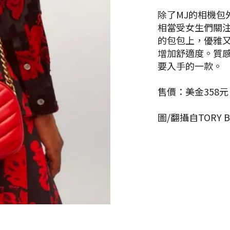
除了MJ的相機包外，
相當受女生們關注
的包包上，優雅
增加舒適度。質感
要入手的一款。
售價：美金358元
圖/翻攝自TORY 