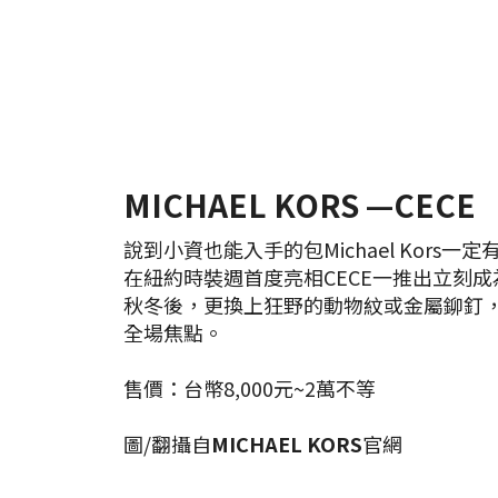
MICHAEL KORS —CECE
說到小資也能入手的包Michael Kors一
在紐約時裝週首度亮相CECE一推出立刻
秋冬後，更換上狂野的動物紋或金屬鉚釘
全場焦點。
售價：台幣8,000元~2萬不等
圖/翻攝自
MICHAEL KORS
官網