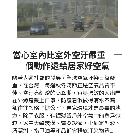
當心室內比室外空汙嚴重 一
個動作還給居家好空氣
隨著人類社會的發展，全球空氣汙染日益嚴
重，在台灣，每逢秋冬時節正是空氣品質不
佳、空汙亮紅燈的高峰期，容易過敏的人出門
在外總是戴上口罩，防護看似做得滴水不漏，
卻往往忽略了辦公室、自家環境才是最毒的地
方。除了衣服、鞋襪殘留戶外空氣中的懸浮微
粒，家中大致裝潢、電器設備，小到定型液、
清潔劑、指甲油等產品都會釋放汙染物質...