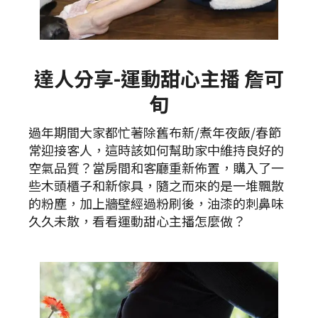
達人分享-運動甜心主播 詹可
旬
過年期間大家都忙著除舊布新/煮年夜飯/春節
常迎接客人，這時該如何幫助家中維持良好的
空氣品質？當房間和客廳重新佈置，購入了一
些木頭櫃子和新傢具，隨之而來的是一堆飄散
的粉塵，加上牆壁經過粉刷後，油漆的刺鼻味
久久未散，看看運動甜心主播怎麼做？