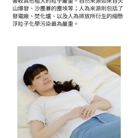
響較其他粗大的粒子嚴重。自然來源如來自火
山爆發、沙塵暴的塵埃等；人為來源則包括了
發電廠、焚化爐、以及人為排放所衍生的細懸
浮粒子化學污染最為嚴重。