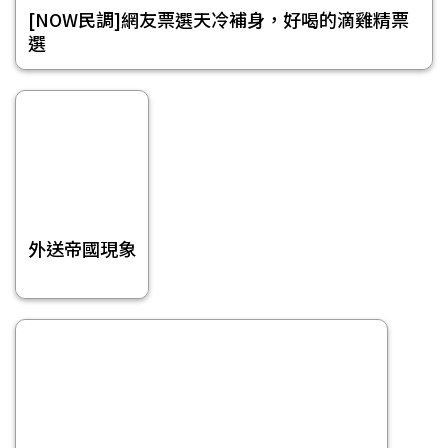
[NOW民調]網友票選天冷補身，好喝的滴雞精票
選
外送帝國現象