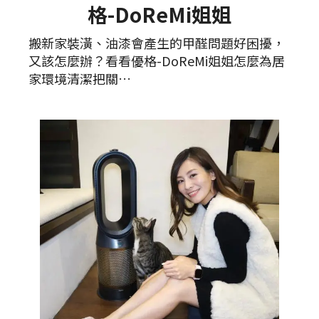
格-DoReMi姐姐
搬新家裝潢、油漆會產生的甲醛問題好困擾，
又該怎麼辦？看看優格-DoReMi姐姐怎麼為居
家環境清潔把關…