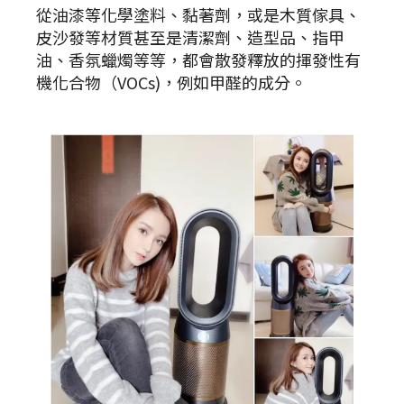
從油漆等化學塗料、黏著劑，或是木質傢具、
皮沙發等材質甚至是清潔劑、造型品、指甲
油、香氛蠟燭等等，都會散發釋放的揮發性有
機化合物（VOCs)，例如甲醛的成分。