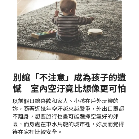
別讓「不注意」成為孩子的遺
憾 室內空汙竟比想像更可怕
以前假日總喜歡和家人、小孩在戶外玩樂的
妳，隨著近幾年空汙越來越嚴重，外出口罩都
不離身，想要旅行也盡可能選擇空氣好的郊
區，而身處在車水馬龍的城市裡，妳反而覺得
待在家裡比較安全。