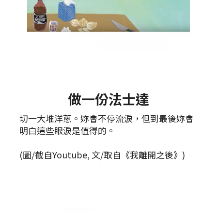
做一份法士達
切一大堆洋蔥。妳會不停流淚，但到最後妳會
明白這些眼淚是值得的。
(圖/截自Youtube, 文/取自《我離開之後》)