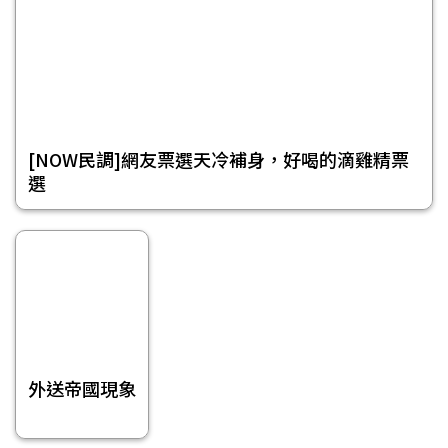
[NOW民調]網友票選天冷補身，好喝的滴雞精票
選
外送帝國現象