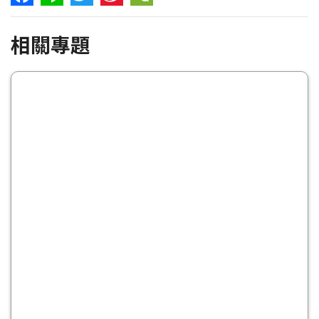
Facebook
Line
Twitter
Sina
WeChat
相關專題
Weibo