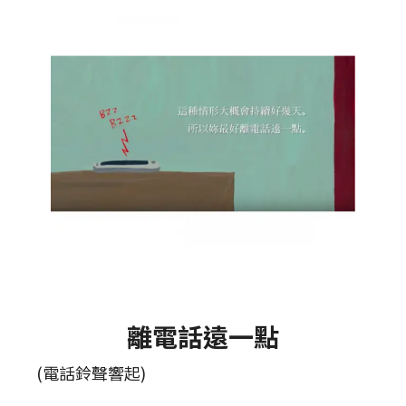
離電話遠一點
(電話鈴聲響起)