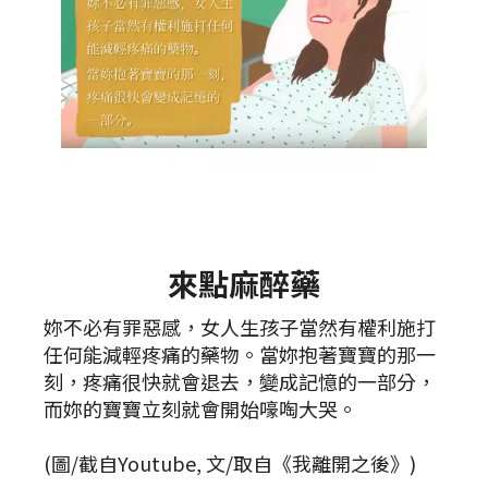
來點麻醉藥
妳不必有罪惡感，女人生孩子當然有權利施打
任何能減輕疼痛的藥物。當妳抱著寶寶的那一
刻，疼痛很快就會退去，變成記憶的一部分，
而妳的寶寶立刻就會開始嚎啕大哭。
(圖/截自Youtube, 文/取自《我離開之後》)