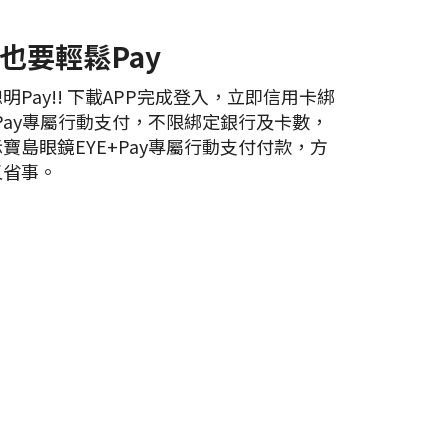
也要輕鬆Pay
Pay!! 下載APP完成登入，立即信用卡綁
+Pay專屬行動支付，不限綁定銀行及卡數，
寶島眼鏡EYE+Pay專屬行動支付付款，方
又省事。