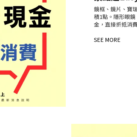
鏡框、鏡片、寶瑞葉
積1點。隱形眼鏡
金，直接折抵消
SEE MORE