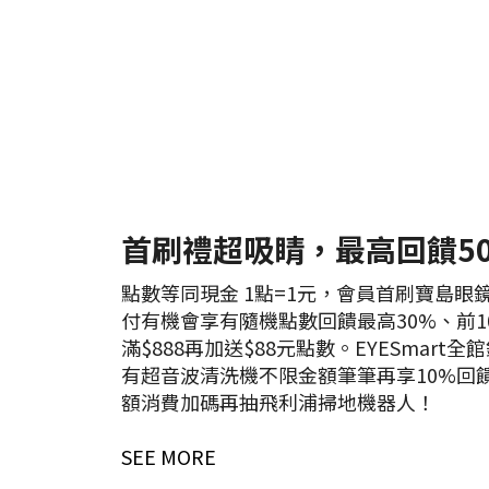
首刷禮超吸睛，最高回饋5
點數等同現金 1點=1元，會員首刷寶島眼鏡E
付有機會享有隨機點數回饋最高30%、前10
滿$888再加送$88元點數。EYESmart
有超音波清洗機不限金額筆筆再享10%回
額消費加碼再抽飛利浦掃地機器人！
SEE MORE