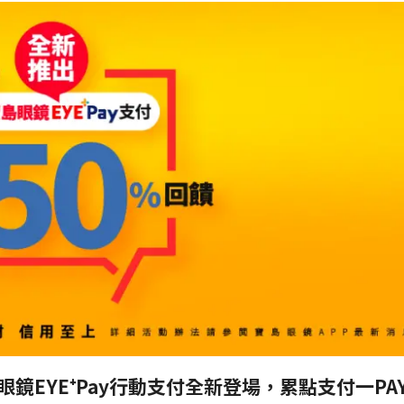
眼鏡EYE⁺Pay行動支付全新登場，累點支付一PA