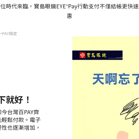
時代來臨，寶島眼鏡EYE⁺Pay行動支付不僅結帳更快
惠
一PAY搞定
下就好！
今台灣百PAY齊
能輕鬆付款。電子
要性也逐漸增加，
。