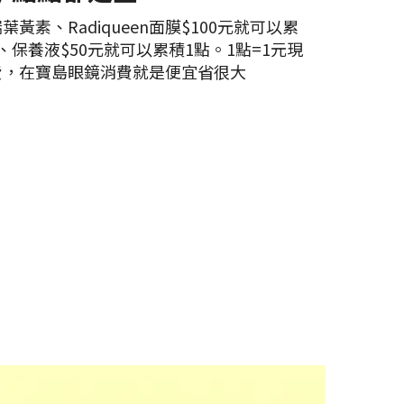
黃素、Radiqueen面膜$100元就可以累
、保養液$50元就可以累積1點。1點=1元現
費，在寶島眼鏡消費就是便宜省很大