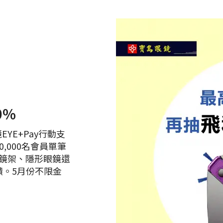
0%
YE+Pay行動支
,000名會員單筆
全館鏡架、隱形眼鏡還
饋。5月份不限金