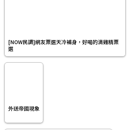
[NOW民調]網友票選天冷補身，好喝的滴雞精票
選
外送帝國現象