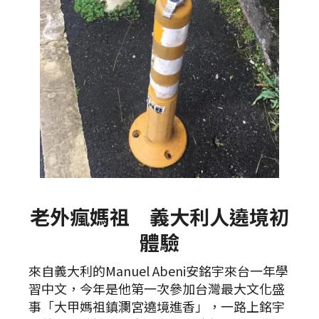
老外瘋媽祖 義大利人遶境初
體驗
來自義大利的Manuel Abeni安銘宇來台一年學
習中文，今年是他第一次參加台灣最大文化盛
事「大甲媽祖鎮瀾宮遶境進香」，一路上銘宇