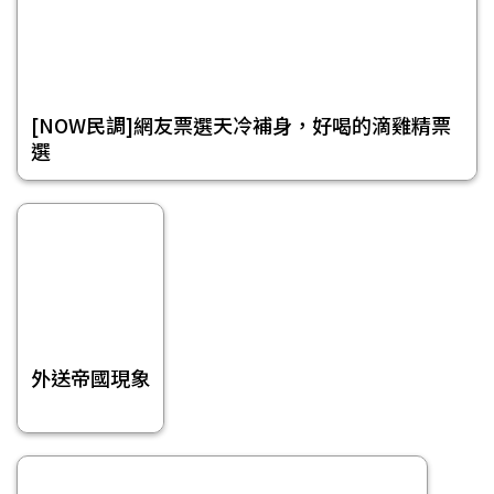
[NOW民調]網友票選天冷補身，好喝的滴雞精票
選
外送帝國現象