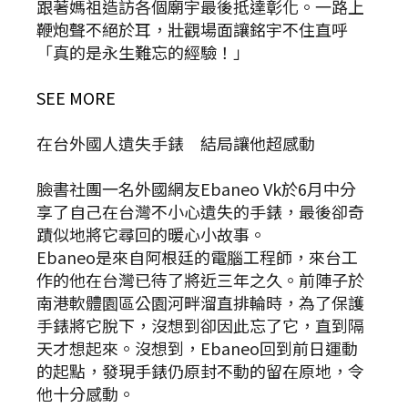
跟著媽祖造訪各個廟宇最後抵達彰化。一路上
鞭炮聲不絕於耳，壯觀場面讓銘宇不住直呼
「真的是永生難忘的經驗！」
SEE MORE
在台外國人遺失手錶 結局讓他超感動
臉書社團一名外國網友Ebaneo Vk於6月中分
享了自己在台灣不小心遺失的手錶，最後卻奇
蹟似地將它尋回的暖心小故事。
Ebaneo是來自阿根廷的電腦工程師，來台工
作的他在台灣已待了將近三年之久。前陣子於
南港軟體園區公園河畔溜直排輪時，為了保護
手錶將它脫下，沒想到卻因此忘了它，直到隔
天才想起來。沒想到，Ebaneo回到前日運動
的起點，發現手錶仍原封不動的留在原地，令
他十分感動。