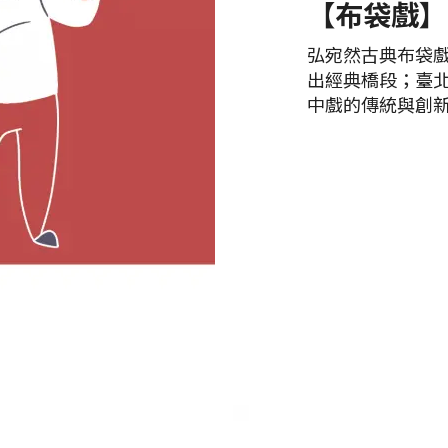
【布袋戲】
弘宛然古典布袋
出經典橋段；臺
中戲的傳統與創