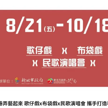
市巷弄藝起來 歌仔戲x布袋戲x民歌演唱會 攜手打