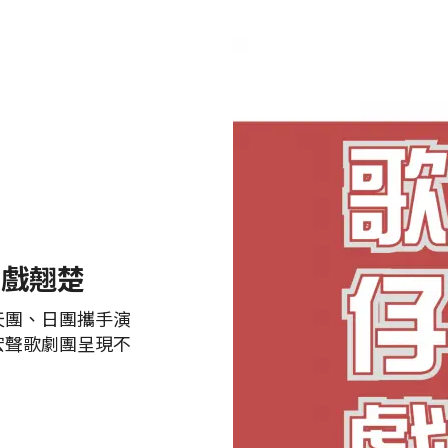
台戲翹楚
天團、日團攜手演
宏聲歌劇團呈現不