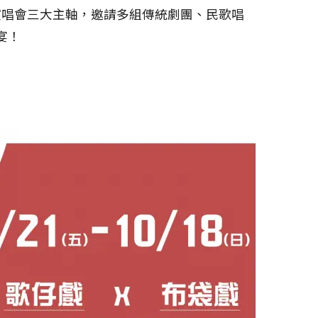
歌演唱會三大主軸，邀請多組傳統劇團、民歌唱
宴！