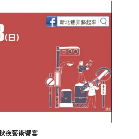
造秋夜藝術饗宴