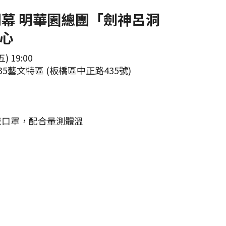
) 開幕 明華園總團「劍神呂洞
心
 19:00
5藝文特區 (板橋區中正路435號)
戴口罩，配合量測體溫