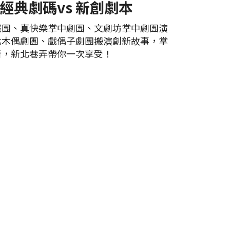
經典劇碼vs 新創劇本
戲團、真快樂掌中劇團、文劇坊掌中劇團演
北木偶劇團、戲偶子劇團搬演創新故事，掌
新，新北巷弄帶你一次享受！