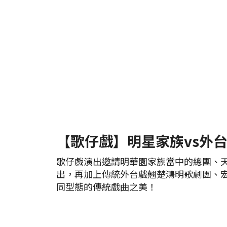
【歌仔戲】明星家族vs外
歌仔戲演出邀請明華園家族當中的總團、
出，再加上傳統外台戲翹楚鴻明歌劇團、
同型態的傳統戲曲之美！