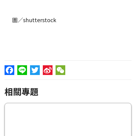
圖／shutterstock
Facebook
Line
Twitter
Sina
WeChat
相關專題
Weibo