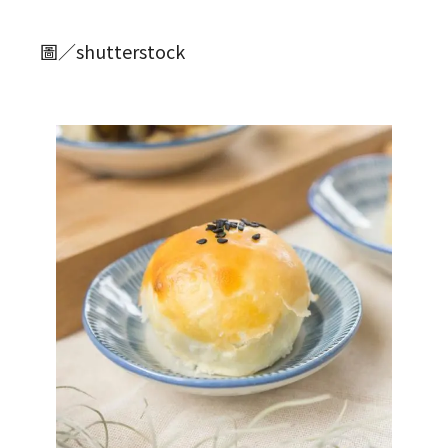
圖／shutterstock