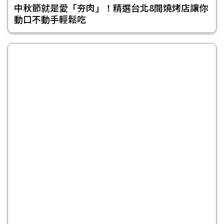
中秋節就是愛「夯肉」！精選台北8間燒烤店讓你
動口不動手輕鬆吃