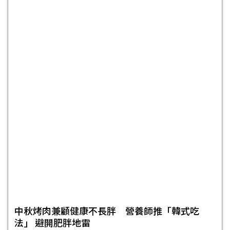
中秋烤肉兼顧健康不長胖 營養師推「韓式吃
法」 避開肥胖地雷