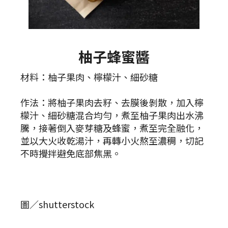
柚子蜂蜜醬
材料：柚子果肉、檸檬汁、細砂糖
作法：將柚子果肉去籽、去膜後剝散，加入檸
檬汁、細砂糖混合均勻，煮至柚子果肉出水沸
騰，接著倒入麥芽糖及蜂蜜，煮至完全融化，
並以大火收乾湯汁，再轉小火熬至濃稠，切記
不時攪拌避免底部焦黑。
圖／shutterstock