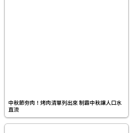
中秋節夯肉！烤肉清單列出來 制霸中秋讓人口水
直流