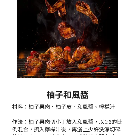
柚子和風醬
材料：柚子果肉、柚子皮、和風醬、檸檬汁
作法：柚子果肉切小丁放入和風醬，以1:6的比
例混合，擠入檸檬汁後，再灑上少許洗淨切碎