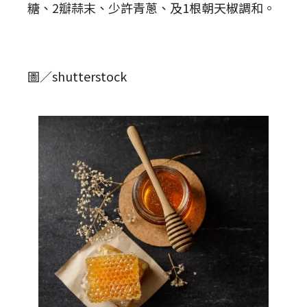
糖、2瓣蒜末、少許青蔥、及1根朝天椒調和。
圖／shutterstock