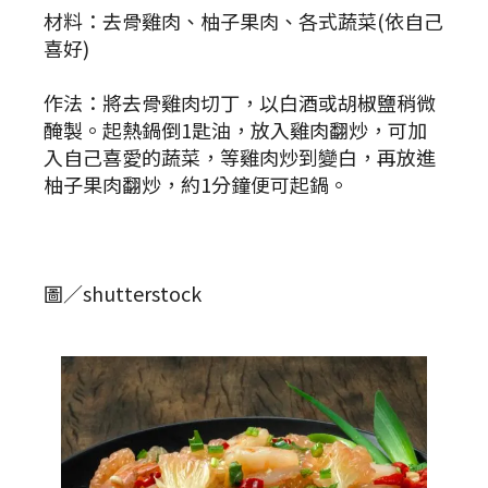
材料：去骨雞肉、柚子果肉、各式蔬菜(依自己
喜好)
作法：將去骨雞肉切丁，以白酒或胡椒鹽稍微
醃製。起熱鍋倒1匙油，放入雞肉翻炒，可加
入自己喜愛的蔬菜，等雞肉炒到變白，再放進
柚子果肉翻炒，約1分鐘便可起鍋。
圖／shutterstock