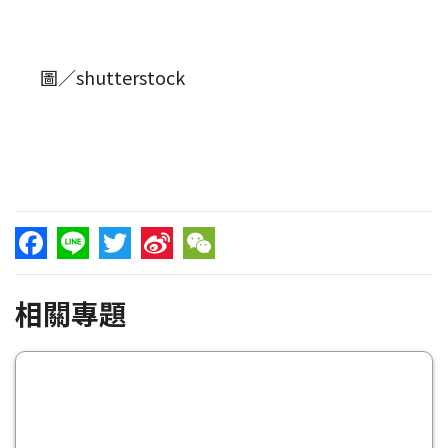
圖／shutterstock
Facebook
Line
Twitter
Sina
WeChat
相關專題
Weibo