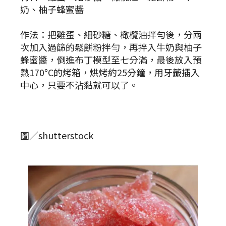
奶、柚子蜂蜜醬
作法：把雞蛋、細砂糖、橄欖油拌勻後，分兩
次加入過篩的鬆餅粉拌勻，再拌入牛奶與柚子
蜂蜜醬，倒進布丁模型至七分滿，最後放入預
熱170°C的烤箱，烘烤約25分鐘，用牙籤插入
中心，只要不沾黏就可以了。
圖／shutterstock