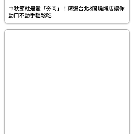
中秋節就是愛「夯肉」！精選台北8間燒烤店讓你
動口不動手輕鬆吃