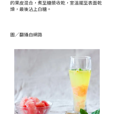
的果皮混合，煮至糖漿收乾，室溫擺至表面乾
燥，最後沾上白糖。
圖／翻攝自網路