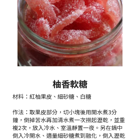
柚香軟糖
材料：紅柚果皮、細砂糖、白糖
作法：取果皮部分，切小塊後用開水煮3分
鐘，倒掉苦水再加清水煮一次撈起瀝乾，並重
複2次，放入冷水、室溫靜置一夜。另在鍋中
倒入冷開水、適量細砂糖煮到融化，倒入瀝乾