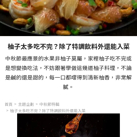
柚子太多吃不完？除了特調飲料外還能入菜
中秋節最應景的水果非柚子莫屬，家裡柚子吃不完或
是想變換吃法，不妨跟著學做這幾道柚子料理，不論
是鹹的還是甜的，每一口都嚐得到清新柚香，非常解
膩。
首頁
主題企劃
中秋節特輯
柚子太多吃不完？除了特調飲料外還能入菜