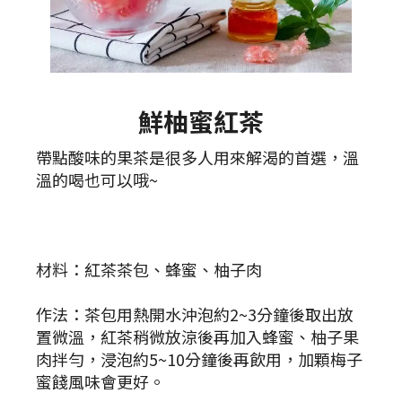
鮮柚蜜紅茶
帶點酸味的果茶是很多人用來解渴的首選，溫
溫的喝也可以哦~
材料：紅茶茶包、蜂蜜、柚子肉
作法：茶包用熱開水沖泡約2~3分鐘後取出放
置微溫，紅茶稍微放涼後再加入蜂蜜、柚子果
肉拌勻，浸泡約5~10分鐘後再飲用，加顆梅子
蜜餞風味會更好。