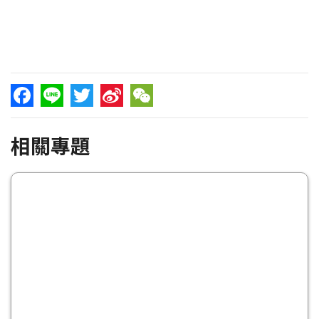
Facebook
Line
Twitter
Sina
WeChat
相關專題
Weibo