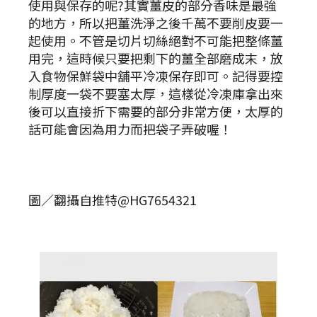
使用與保存的呢?其實薑皮的部分香味是最強
的地方，所以把薑洗淨之後千萬不要削皮要一
起使用。不管是切片切絲絕對不可能把整條薑
用完，這時候只要把剩下的薑全部磨成末，放
入食物保鮮袋中舖平冷凍保存即可。記得要控
制厚度一袋不要塞太厚，這樣從冷凍庫拿出來
後可以直接折下需要的部分非常方便，太厚的
話可能會因為用力而把袋子弄破喔！
圖／翻攝自推特@HG7654321