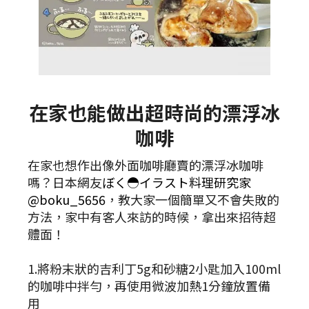
在家也能做出超時尚的漂浮冰
咖啡
在家也想作出像外面咖啡廳賣的漂浮冰咖啡
嗎？日本網友
ぼく◓イラスト料理研究家
@boku_5656
，教大家一個簡單又不會失敗的
方法，家中有客人來訪的時候，拿出來招待超
體面！
1.將粉末狀的吉利丁5g和砂糖2小匙加入100ml
的咖啡中拌勻，再使用微波加熱1分鐘放置備
用