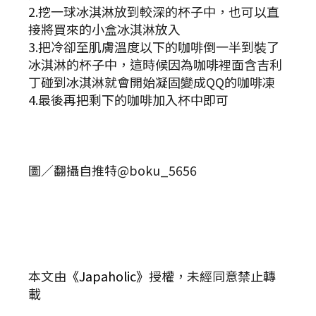
2.挖一球冰淇淋放到較深的杯子中，也可以直
接將買來的小盒冰淇淋放入
3.把冷卻至肌膚溫度以下的咖啡倒一半到裝了
冰淇淋的杯子中，這時候因為咖啡裡面含吉利
丁碰到冰淇淋就會開始凝固變成QQ的咖啡凍
4.最後再把剩下的咖啡加入杯中即可
圖／翻攝自推特@boku_5656
本文由
《Japaholic》
授權，未經同意禁止轉
載