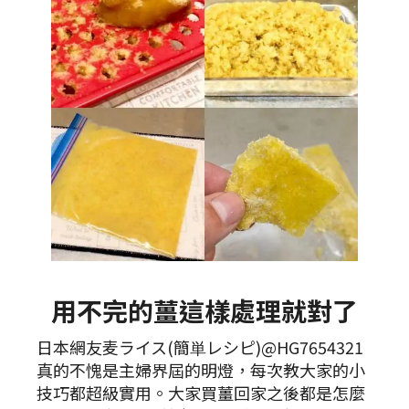
用不完的薑這樣處理就對了
日本網友麦ライス(簡単レシピ)@HG7654321
真的不愧是主婦界屆的明燈，每次教大家的小
技巧都超級實用。大家買薑回家之後都是怎麼