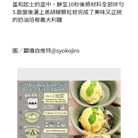
蛋和起士的盆中，靜至10秒後將材料全部拌勻
5.裝盤後灑上黑胡椒顆粒就完成了美味又正統
的奶油培根義大利麵
圖／翻攝自推特@syokojiro