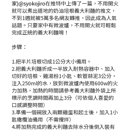
家)@syokojiro
在推特中上傳了一篇，不用開火
就可以煮出道地的奶油培根義大利麵的推文，
不到1週就被5萬多名網友轉推，因此成為人氣
話題。只要家中有微波爐，不用開火就可輕鬆
完成正統的義大利麵唷！
步驟：
1.把半片培根切成1公分大小備用。
2.把義大利麵折成一半放入耐熱容器中、加入
切好的培根、雞湯粉1小匙、軟管蒜泥3公分，
注入250ml的水，放到微波爐內使用600w的火
力加熱，加熱的時間請參考義大利麵外袋上所
標示的烹調時間再加上3分（可依個人喜愛的
口感調整時間）
3.準備一個碗放入兩顆雞蛋和起士後，加入1小
匙橄欖油備用（不需攪拌）
4.將加熱完成的義大利麵去除水分後倒入裝有