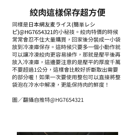
絞肉這樣保存超方便
同樣是
日本網友麦ライス(簡単レシ
ピ)@HG7654321
的小秘技。絞肉特價的時候
常常會忍不住大量購買，回家後分裝成一小袋
放到冷凍庫保存。這時候只要多一個小動作就
可以讓冷凍絞肉更容易操作，那就是壓平後再
放入冷凍庫，這邊要注意的是壓平的厚度千萬
不要超過1公分，這樣會比較好折斷取出需要
的部分喔！如果一次要使用整包可以直接將整
袋泡在冷水中解凍，更能保持肉的鮮度！
圖／翻攝自推特@HG7654321