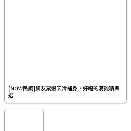
[NOW民調]網友票選天冷補身，好喝的滴雞精票
選