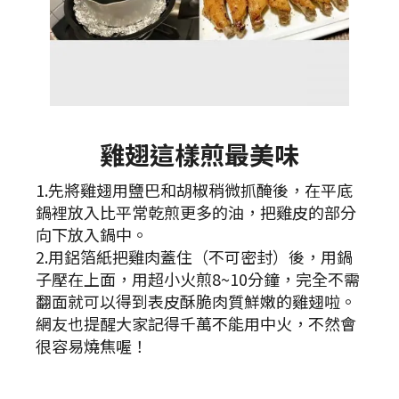
雞翅這樣煎最美味
1.先將雞翅用鹽巴和胡椒稍微抓醃後，在平底
鍋裡放入比平常乾煎更多的油，把雞皮的部分
向下放入鍋中。
2.用鋁箔紙把雞肉蓋住（不可密封）後，用鍋
子壓在上面，用超小火煎8~10分鐘，完全不需
翻面就可以得到表皮酥脆肉質鮮嫩的雞翅啦。
網友也提醒大家記得千萬不能用中火，不然會
很容易燒焦喔！