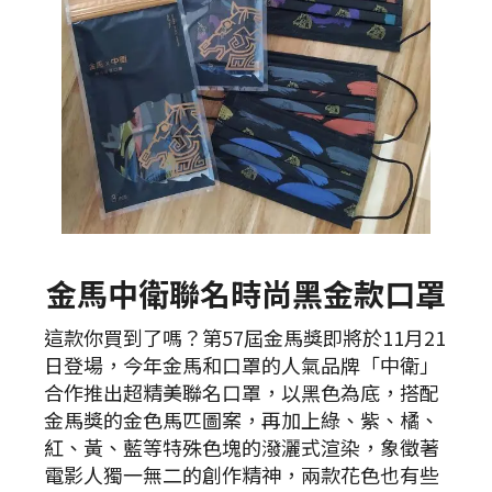
金馬中衛聯名時尚黑金款口罩
這款你買到了嗎？第57屆金馬獎即將於11月21
日登場，今年金馬和口罩的人氣品牌「中衛」
合作推出超精美聯名口罩，以黑色為底，搭配
金馬獎的金色馬匹圖案，再加上綠、紫、橘、
紅、黃、藍等特殊色塊的潑灑式渲染，象徵著
電影人獨一無二的創作精神，兩款花色也有些