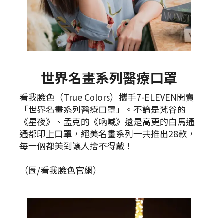
世界名畫系列醫療口罩
看我臉色（True Colors）攜手7-ELEVEN開賣
「世界名畫系列醫療口罩」。不論是梵谷的
《星夜》、孟克的《吶喊》還是高更的白馬通
通都印上口罩，絕美名畫系列一共推出28款，
每一個都美到讓人捨不得戴！
（圖/看我臉色官網）