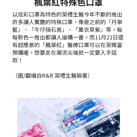
楓葉紅特殊色口罩
以炫彩口罩為特色的萊禮生醫今年不斷的推出
許多讓人驚艷的特殊口罩，像是之前的「丹寧
藍」、「牛仔隕石黑」、「薰衣草紫」等，每
每新色一推出都讓人搶購一番。而11月21日還
有超應景的「楓葉紅」醫療口罩可以在萊爾富
預購喔。想要走在潮流尖端就一定要入手這
款！
（圖/翻攝自R&R 萊禮生醫臉書）