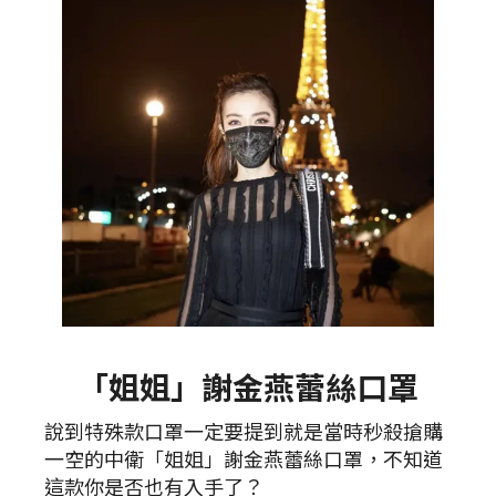
「姐姐」謝金燕蕾絲口罩
說到特殊款口罩一定要提到就是當時秒殺搶購
一空的中衛「姐姐」謝金燕蕾絲口罩，不知道
這款你是否也有入手了？