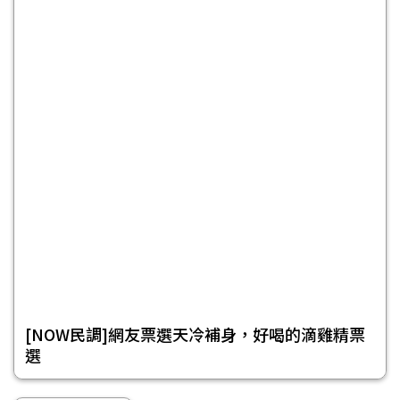
[NOW民調]網友票選天冷補身，好喝的滴雞精票
選