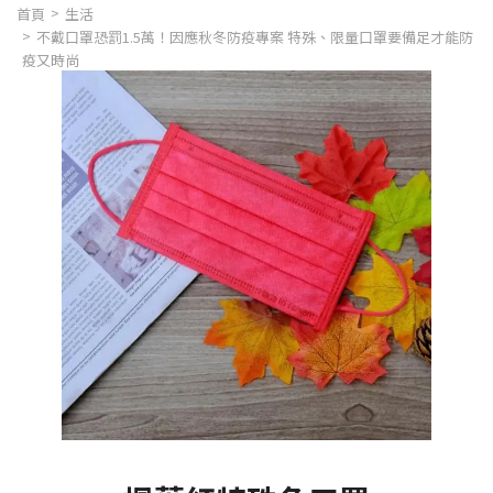
首頁
生活
不戴口罩恐罰1.5萬！因應秋冬防疫專案 特殊、限量口罩要備足才能防
疫又時尚