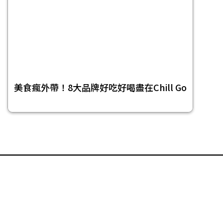
美食瘋外帶！8大品牌好吃好喝盡在Chill Go
頁尾選單
免責聲明
隱私權聲明
著作權聲明
關於我們
合作提案
投稿信箱
© 今日傳媒(股)公司版權所有，非經授權，不許轉載本網站內容 © 2017
NOWnews.com. All Rights Reserved.