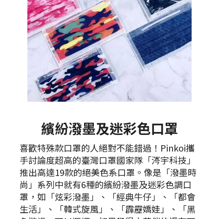
繽紛潑墨及迷彩色口罩
喜歡特殊款口罩的人絕對不能錯過！Pinkoi攜
手討論度超高的臺灣口罩國家隊「涔宇科技」
推出高達19款的絕美色系口罩。像是「潑墨時
尚」系列中就有6種的繽紛潑墨及迷彩色調口
罩，如「炫彩潑墨」、「經典牛仔」、「都會
生活」、「韓式旋風」、「霹靂嬌娃」、「黑