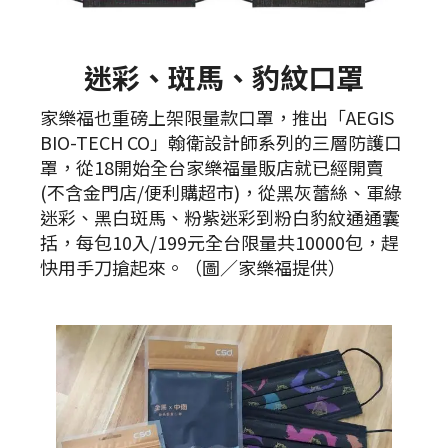
迷彩、斑馬、豹紋口罩
家樂福也重磅上架限量款口罩，推出「AEGIS
BIO-TECH CO」翰衛設計師系列的三層防護口
罩，從18開始全台家樂福量販店就已經開賣
(不含金門店/便利購超市)，從黑灰蕾絲、軍綠
迷彩、黑白斑馬、粉紫迷彩到粉白豹紋通通囊
括，每包10入/199元全台限量共10000包，趕
快用手刀搶起來。（圖／家樂福提供）