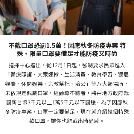
不戴口罩恐罰1.5萬！因應秋冬防疫專案 特
殊、限量口罩要備足才能防疫又時尚
指揮中心指出，從12月1日起，強制要求民眾進入
「醫療照護、大眾運輸、生活消費、教育學習、觀展
觀賽、休閒娛樂、宗教祭祀、洽公」等八大類場所，
未依規定佩戴口罩，經勸導不聽者，將由地方政府裁
罰新台幣3千元以上1萬5千元以下罰鍰。為了因應秋
冬防疫專案，口罩一定要備足，現在就介紹幾個特殊
款口罩，讓你也能戴出時尚感。