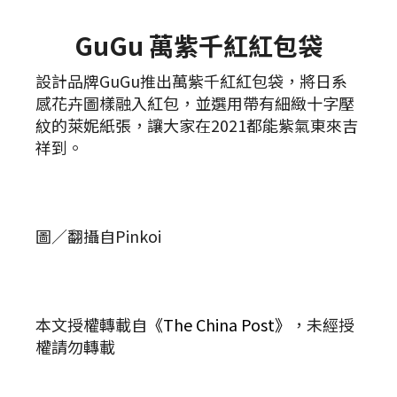
GuGu 萬紫千紅紅包袋
設計品牌GuGu推出萬紫千紅紅包袋，將日系
感花卉圖樣融入紅包，並選用帶有細緻十字壓
紋的萊妮紙張，讓大家在2021都能紫氣東來吉
祥到。
圖／翻攝自Pinkoi
本文授權轉載自
《The China Post》
，未經授
權請勿轉載