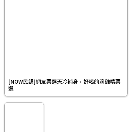
[NOW民調]網友票選天冷補身，好喝的滴雞精票
選