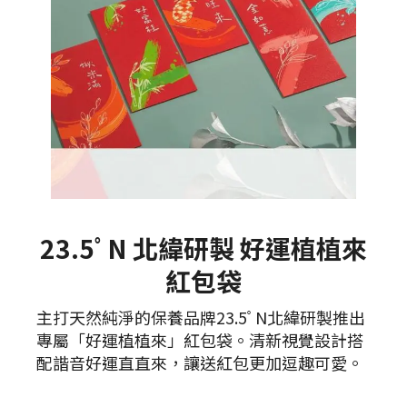
23.5ﾟN 北緯研製 好運植植來
紅包袋
主打天然純淨的保養品牌23.5ﾟN北緯研製推出
專屬「好運植植來」紅包袋。清新視覺設計搭
配諧音好運直直來，讓送紅包更加逗趣可愛。