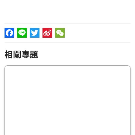
Facebook
Line
Twitter
Sina
WeChat
相關專題
Weibo