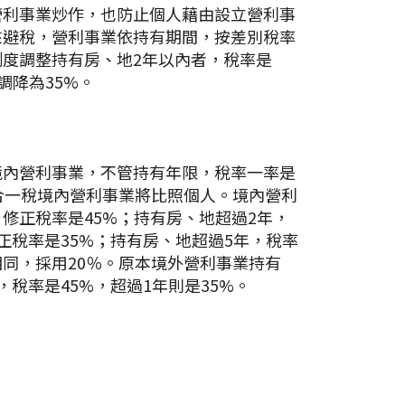
營利事業炒作，也防止個人藉由設立營利事
來避稅，營利事業依持有期間，按差別稅率
度調整持有房、地2年以內者，稅率是
調降為35%。
境內營利事業，不管持有年限，稅率一率是
合一稅境內營利事業將比照個人。境內營利
修正稅率是45%；持有房、地超過2年，
正稅率是35%；持有房、地超過5年，稅率
同，採用20％。原本境外營利事業持有
，稅率是45%，超過1年則是35%。