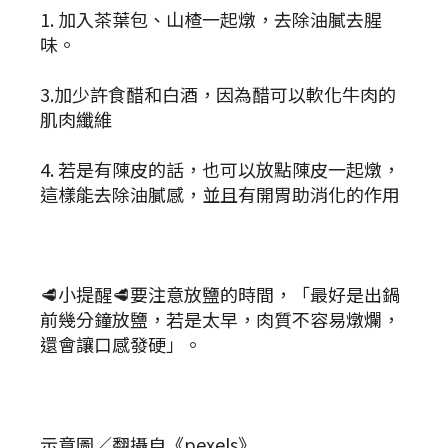
1. 加入茶葉包、山楂一起燉，去除油膩去腥
味。
3.加少許食醋和白酒，因為醋可以軟化牛肉的
肌肉纖維
4. 若是有陳皮的話，也可以放點陳皮一起燉，
這樣能去除油膩感，並且有開胃助消化的作用
🥩小提醒🥩要注意放鹽的時間，「最好是出鍋
前幾分鐘放鹽，若是太早，肉質不容易燉爛，
還會讓口感發硬」。
示意圖／翻攝自《pexels》