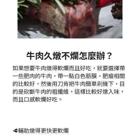
牛肉久燉不爛怎麼辦？
如果想要牛肉燉得軟爛而且好吃，就要選擇帶
一些肥肉的牛肉，帶一點白色筋膜，肥瘦相間
的比較好，然後用刀背把牛肉簡單剁幾下，目
的是砍斷牛肉的粗纖維，這樣比較好燉入味，
而且口感軟爛好吃。
🥩輔助燉得更快更軟爛