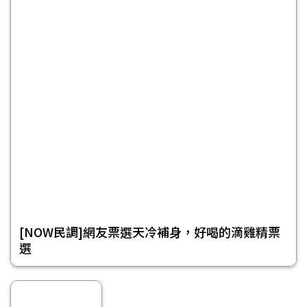
[NOW民調]網友票選天冷補身，好喝的滴雞精票
選