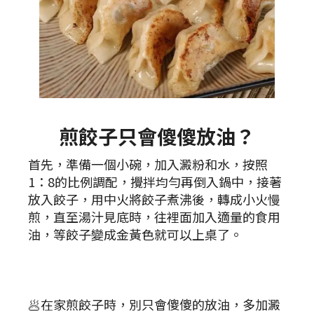
煎餃子只會傻傻放油？
首先，準備一個小碗，加入澱粉和水，按照
1：8的比例調配，攪拌均勻再倒入鍋中，接著
放入餃子，用中火將餃子煮沸後，轉成小火慢
煎，直至湯汁見底時，往裡面加入適量的食用
油，等餃子變成金黃色就可以上桌了。
🥟在家煎餃子時，別只會傻傻的放油，多加澱