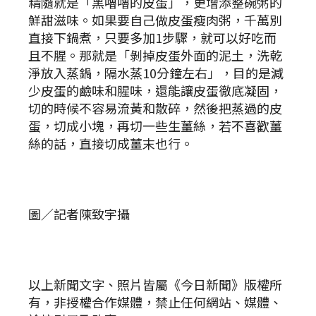
精隨就是「黑嚕嚕的皮蛋」，更增添整碗粥的
鮮甜滋味。如果要自己做皮蛋瘦肉粥，千萬別
直接下鍋煮，只要多加1步驟，就可以好吃而
且不腥。那就是「剝掉皮蛋外面的泥土，洗乾
淨放入蒸鍋，隔水蒸10分鐘左右」，目的是減
少皮蛋的鹼味和腥味，還能讓皮蛋徹底凝固，
切的時候不容易流黃和散碎，然後把蒸過的皮
蛋，切成小塊，再切一些生薑絲，若不喜歡薑
絲的話，直接切成薑末也行。
圖／記者陳致宇攝
以上新聞文字、照片皆屬《今日新聞》版權所
有，非授權合作媒體，禁止任何網站、媒體、