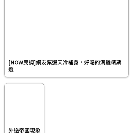
[NOW民調]網友票選天冷補身，好喝的滴雞精票
選
外送帝國現象