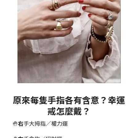
原來每隻手指各有含意？幸運
戒怎麼戴？
🤚
右
手大拇指／權力運