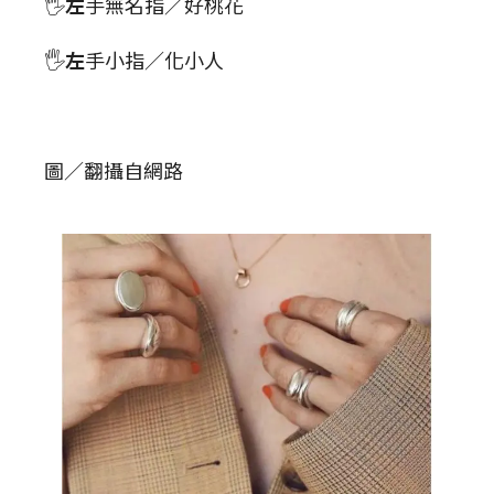
🖐
左
手無名指／好桃花
🖐
左
手小指／化小人
圖／翻攝自網路