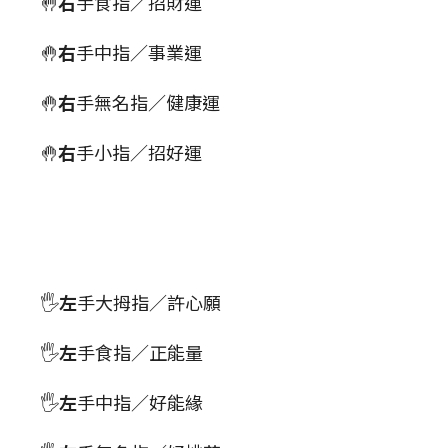
🤚
右
手食指／招財運
🤚
右
手中指／事業運
🤚
右
手無名指／健康運
🤚
右
手小指／招好運
🖐
左
手大拇指／許心願
🖐
左
手食指／正能量
🖐
左
手中指／好能緣