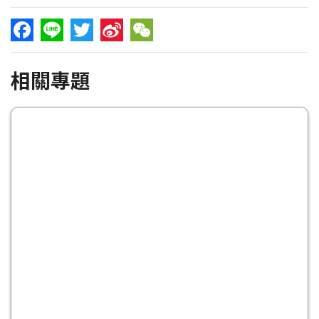
Facebook
Line
Twitter
Sina
WeChat
相關專題
Weibo