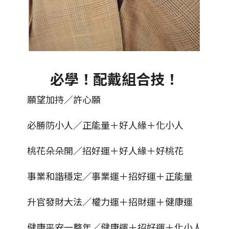
必學！配戴組合技！
願望加持／許心願
必勝防小人／正能量＋好人緣＋化小人
桃花朵朵開／招好運＋好人緣＋好桃花
事業和諧穩定／事業運＋招好運＋正能量
升官發財大法／權力運＋招財運＋健康運
健康平安一整年／健康運＋招好運＋化小人