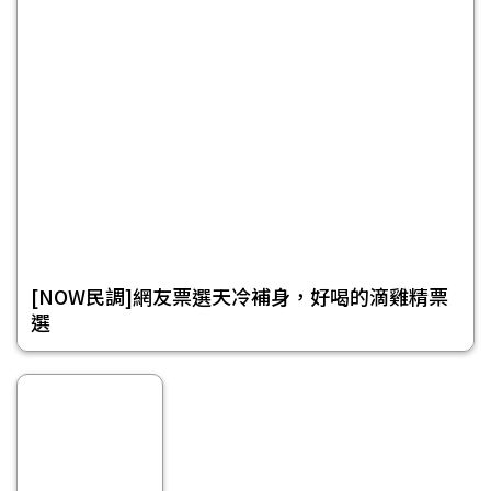
[NOW民調]網友票選天冷補身，好喝的滴雞精票
選