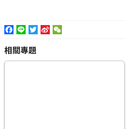
Facebook
Line
Twitter
Sina
WeChat
相關專題
Weibo