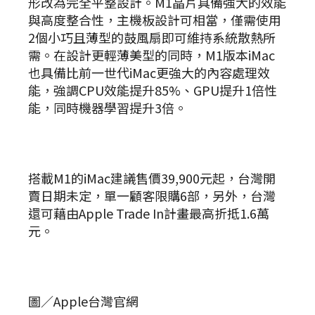
形改為完全平整設計。M1晶片具備強大的效能
與高度整合性，主機板設計可相當，僅需使用
2個小巧且薄型的鼓風扇即可維持系統散熱所
需。在設計更輕薄美型的同時，M1版本iMac
也具備比前一世代iMac更強大的內容處理效
能，強調CPU效能提升85%、GPU提升1倍性
能，同時機器學習提升3倍。
搭載M1的iMac建議售價39,900元起，台灣開
賣日期未定，單一顧客限購6部，另外，台灣
還可藉由Apple Trade In計畫最高折抵1.6萬
元。
圖／Apple台灣官網