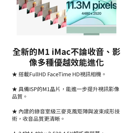
全新的M1 iMac不論收音、影
像多種優越效能進化
★ 搭載FullHD FaceTime HD視訊相機。
★ 具備ISP的M1晶片，能進一步提升視訊影像
品質。
★ 內建的錄音室級三麥克風矩陣與波束成形技
術，收音品質更清晰。