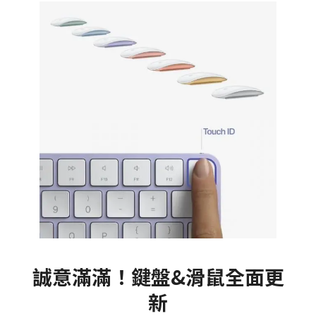
誠意滿滿！鍵盤&滑鼠全面更
新