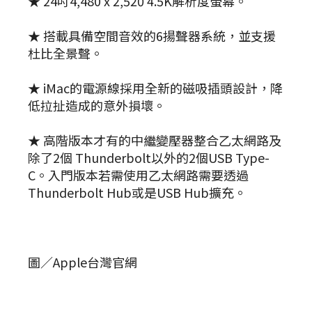
★ 24吋4,480 x 2,520 4.5K解析度螢幕。
★ 搭載具備空間音效的6揚聲器系統，並支援
杜比全景聲。
★ iMac的電源線採用全新的磁吸插頭設計，降
低拉扯造成的意外損壞。
★ 高階版本才有的中繼變壓器整合乙太網路及
除了2個 Thunderbolt以外的2個USB Type-
C。入門版本若需使用乙太網路需要透過
Thunderbolt Hub或是USB Hub擴充。
圖／Apple台灣官網