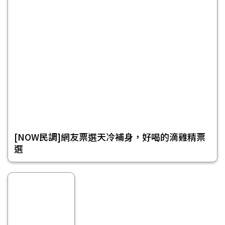
[NOW民調]網友票選天冷補身，好喝的滴雞精票
選