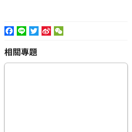
Facebook
Line
Twitter
Sina
WeChat
相關專題
Weibo