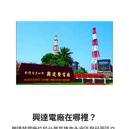
興達電廠在哪裡？
興達發電廠位於台灣高雄市永安區與茄萣區交