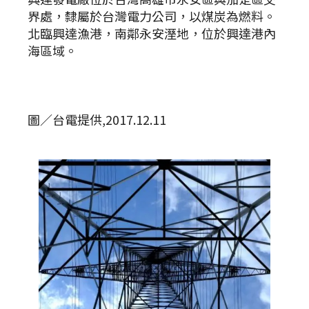
界處，隸屬於台灣電力公司，以煤炭為燃料。
北臨興達漁港，南鄰永安溼地，位於興達港內
海區域。
圖／台電提供,2017.12.11