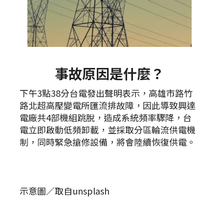
事故原因是什麼？
下午3點38分台電發出聲明表示，高雄市路竹
路北超高壓變電所匯流排故障，因此導致興達
電廠共4部機組跳脫，造成系統頻率驟降，台
電立即啟動低頻卸載，並採取分區輪流供電機
制，同時緊急搶修設備，將會陸續恢復供電。
示意圖／取自unsplash