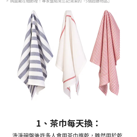
病菌藏在細節裡！專家盤點常忘記清潔的「5個超髒物品」
1、茶巾每天換：
洗淨碗盤後許多人會用茶巾擦乾，雖然用於乾