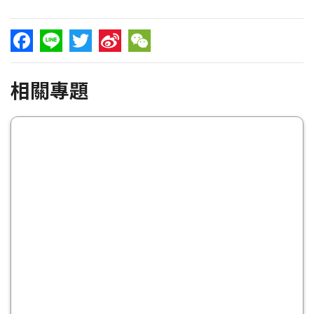
Facebook
Line
Twitter
Sina
WeChat
相關專題
Weibo