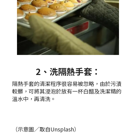
2、洗隔熱手套：
隔熱手套的清潔程序很容易被忽略，由於污漬
較髒，可將其浸泡於放有一杯白醋及洗潔精的
溫水中，再清洗。
（示意圖／取自Unsplash）