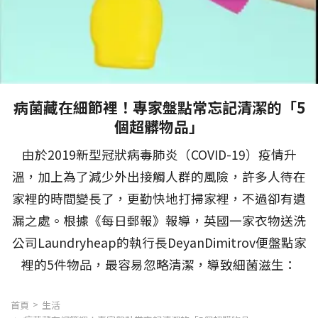
病菌藏在細節裡！專家盤點常忘記清潔的「5
個超髒物品」
由於2019新型冠狀病毒肺炎（COVID-19）疫情升
溫，加上為了減少外出接觸人群的風險，許多人待在
家裡的時間變長了，更勤快地打掃家裡，不過卻有遺
漏之處。根據《每日郵報》報導，英國一家衣物送洗
公司Laundryheap的執行長DeyanDimitrov便盤點家
裡的5件物品，最容易忽略清潔，導致細菌滋生：
首頁
生活