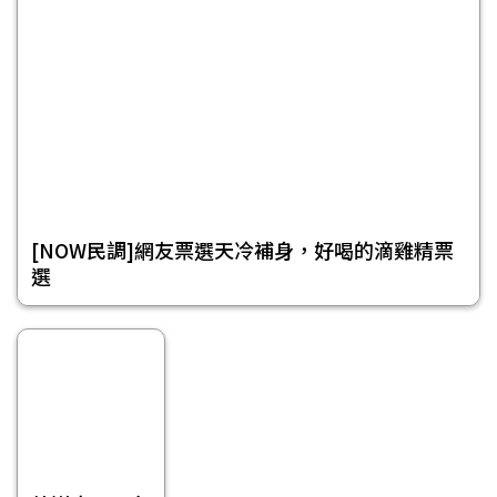
[NOW民調]網友票選天冷補身，好喝的滴雞精票
選