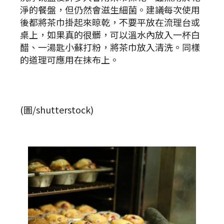
淨的餐盤，但仍然會滋生細菌。建議每次使用
後都將茶巾掛起來晾乾，不要平放在流理台或
桌上，如果真的很髒，可以溫水內放入一杯白
醋、一湯匙小蘇打粉，將茶巾放入清洗。同樣
的道理可應用在抹布上。
(圖/shutterstock)