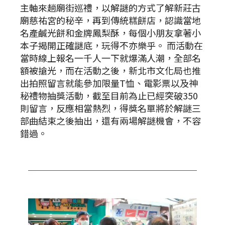
主軸來趟廟街巡禮，以解謎的方式了解新莊古
廟慈祐宮的秘辛，再到傳統糕餅店，認識當地
名產鹹光餅和金牌鳳梨酥，每個小朋友拿著小
本子揭開正確謎底，玩得不亦樂乎。 而活動在
當時線上報名一千人一下就爆滿人潮，全部名
額被搶光，而在活動之後，新北市文化局也推
出拍照留言就能參加限量T恤、電影票以及神
秘禮物抽獎活動，截至目前為止已經突破350
則留言，反應相當熱烈，得獎名單將於解謎三
部曲結束之後抽出，還有兩場解謎機會，不容
錯過。