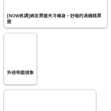
[NOW民調]網友票選天冷補身，好喝的滴雞精票
選
外送帝國現象