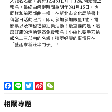
人報名名額，將於12月31日中午12點開始線上
報名，最終曲解謎時間為明年的1月15日，也
同樣和前兩部曲一樣，在新北市文化局臉書上
傳當日活動照片，即可參加參加限量T恤、電
影票以及神秘禮物抽獎活動！最重要的是，這
麼好康的活動竟然免費報名！小編也要手刀搶
報名二三部曲的名額！這麼好康的事情只在
「藝起來新莊串門子」！
Facebook
Line
Twitter
Sina
WeChat
相關專題
Weibo