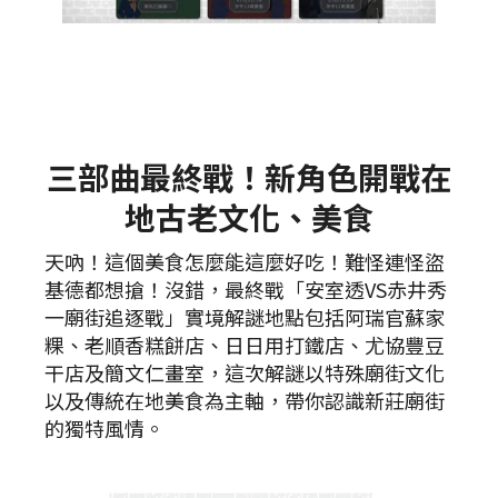
三部曲最終戰！新角色開戰在
地古老文化、美食
天吶！這個美食怎麼能這麼好吃！難怪連怪盜
基德都想搶！沒錯，最終戰「安室透VS赤井秀
一廟街追逐戰」實境解謎地點包括阿瑞官蘇家
粿、老順香糕餅店、日日用打鐵店、尤協豐豆
干店及簡文仁畫室，這次解謎以特殊廟街文化
以及傳統在地美食為主軸，帶你認識新莊廟街
的獨特風情。