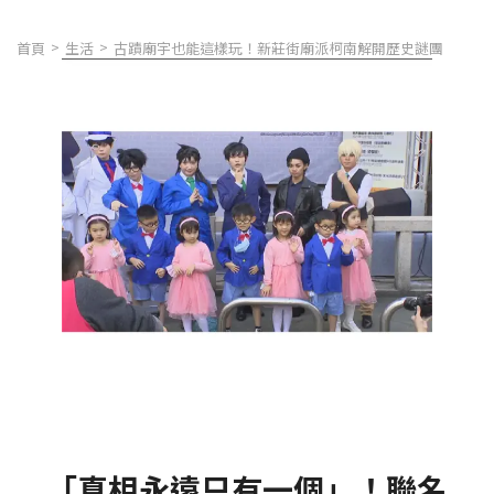
首頁
生活
古蹟廟宇也能這樣玩！新莊街廟派柯南解開歷史謎團
「真相永遠只有一個」！聯名