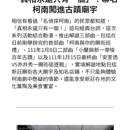
柯南闖進古蹟廟宇
相信有看過「名偵探柯南」的民眾都知道，
「真相永遠只有一個！」這句經典台詞，這次
系列活動結合動漫，推出解謎三部曲，包括在
日前剛舉辦完的首部曲「柯南與你的廟街巡
禮」、111年1月8日二部曲「小蘭與新一穿梭
百年古蹟」以及111年1月15日最終曲「安室透
VS赤井秀一廟街追逐戰」，實境解謎地點包括
新莊廟街各大廟宇及知名店鋪，不只能夠體驗
柯南劇中懸疑的情節，還能享受新莊在地的文
化薰陶及美食饗宴。