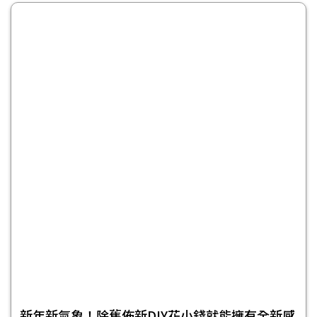
新年新氣象！除舊佈新DIY花小錢就能擁有全新感