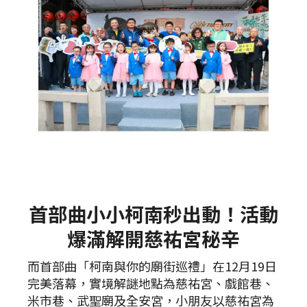
首部曲小小柯南秒出動！活動
爆滿解開慈祐宮秘辛
而首部曲「柯南與你的廟街巡禮」在12月19日
完美落幕，實境解謎地點為慈祐宮、戲館巷、
米市巷、武聖廟及全安宮，小朋友以慈祐宮為