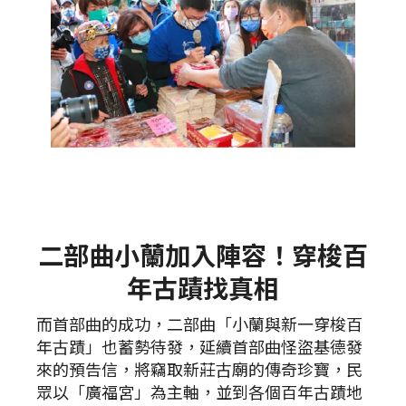
二部曲小蘭加入陣容！穿梭百
年古蹟找真相
而首部曲的成功，二部曲「小蘭與新一穿梭百
年古蹟」也蓄勢待發，延續首部曲怪盜基德發
來的預告信，將竊取新莊古廟的傳奇珍寶，民
眾以「廣福宮」為主軸，並到各個百年古蹟地