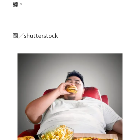
鐘。
圖／shutterstock