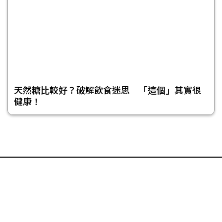
天然糖比較好？破解飲食迷思 「這個」其實很
健康！
頁尾選單
免責聲明
隱私權聲明
著作權聲明
關於我們
合作提案
投稿信箱
© 今日傳媒(股)公司版權所有，非經授權，不許轉載本網站內容 © 2017
NOWnews.com. All Rights Reserved.