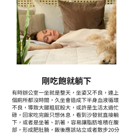
剛吃飽就躺下
有時辦公室一坐就是整天，坐姿又不良，連上
個廁所都沒時間，久坐會造成下半身血液循環
不良，導致大腿粗屁股大，或許是生活太過忙
碌，回家吃完飯只想休息，看到沙發就直接躺
下，或者是坐著、趴著，容易讓脂肪堆積在腹
部，形成肥肚腩，飯後應該站立或者散步20分