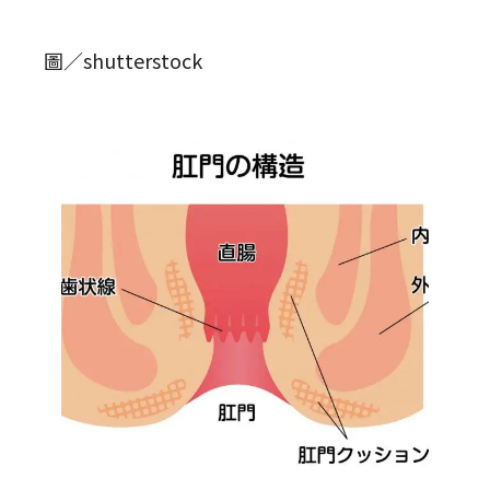
圖／shutterstock