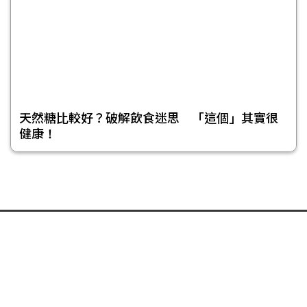
天然糖比較好？破解飲食迷思 「這個」其實很
健康！
頁尾選單
免責聲明
隱私權聲明
著作權聲明
關於我們
合作提案
投稿信箱
© 今日傳媒(股)公司版權所有，非經授權，不許轉載本網站內容 © 2017
NOWnews.com. All Rights Reserved.