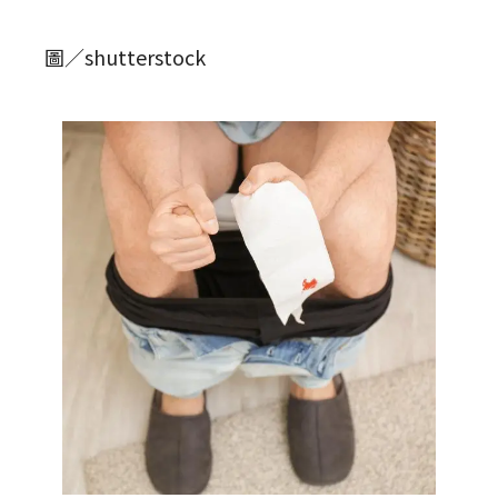
圖／shutterstock