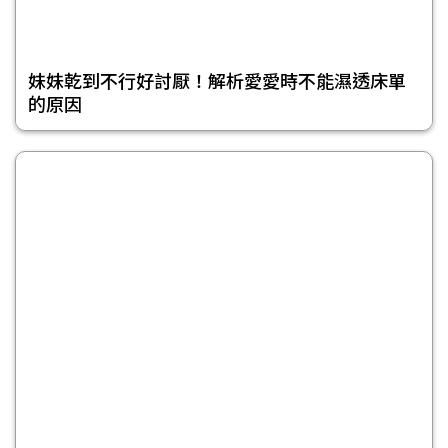
妹妹乾到不行好討厭！解析愛愛時不能濕透床單
的原因