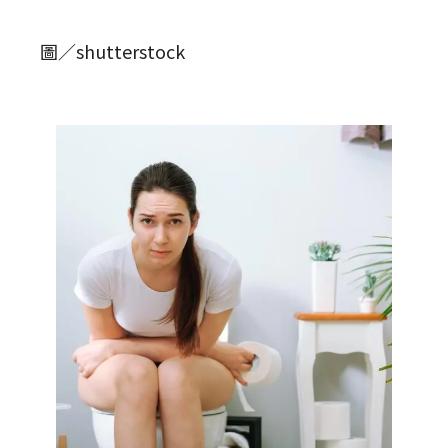
圖／shutterstock