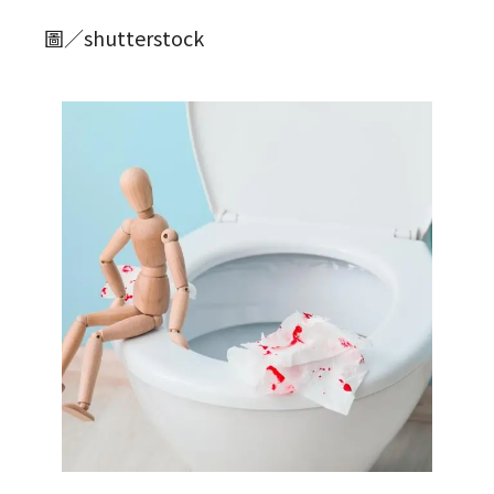
圖／shutterstock