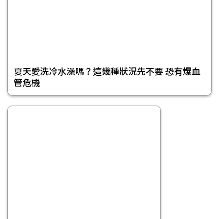
夏天愛洗冷水澡嗎？這幾種狀況先不要 恐有爆血
管危機