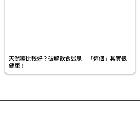
天然糖比較好？破解飲食迷思 「這個」其實很
健康！
頁尾選單
免責聲明
隱私權聲明
著作權聲明
關於我們
合作提案
投稿信箱
© 今日傳媒(股)公司版權所有，非經授權，不許轉載本網站內容 © 2017
NOWnews.com. All Rights Reserved.