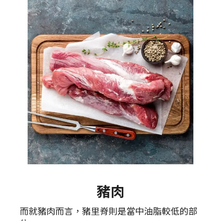
豬肉
而就豬肉而言，豬里脊則是當中油脂較低的部