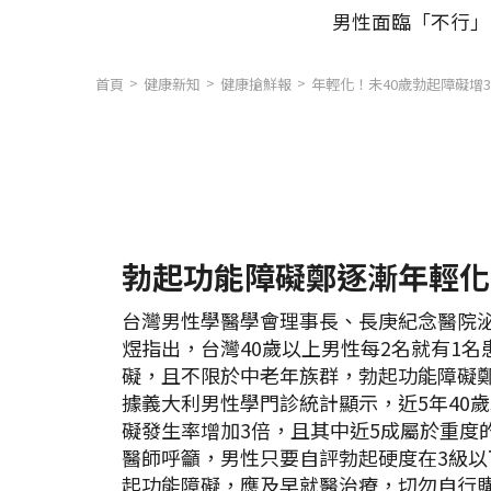
男性面臨「不行」
首頁
健康新知
健康搶鮮報
年輕化！未40歲勃起障礙增
勃起功能障礙鄭逐漸年輕化
台灣男性學醫學會理事長、長庚紀念醫院
煜指出，台灣40歲以上男性每2名就有1名
礙，且不限於中老年族群，勃起功能障礙
據義大利男性學門診統計顯示，近5年40
礙發生率增加3倍，且其中近5成屬於重度
醫師呼籲，男性只要自評勃起硬度在3級以
起功能障礙，應及早就醫治療，切勿自行