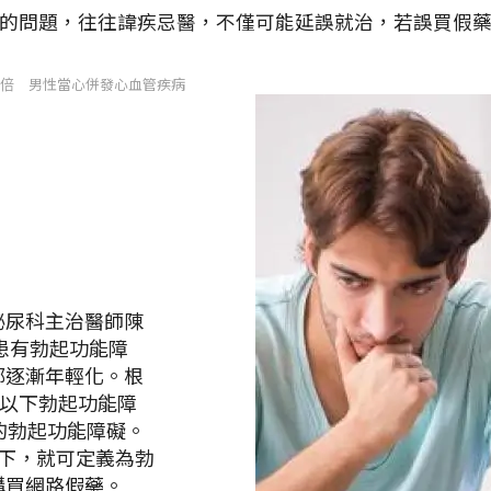
的問題，往往諱疾忌醫，不僅可能延誤就治，若誤買假
3倍 男性當心併發心血管疾病
泌尿科主治醫師陳
患有勃起功能障
鄭逐漸年輕化。根
歲以下勃起功能障
的勃起功能障礙。
下，就可定義為勃
購買網路假藥。