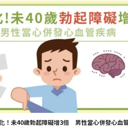
化！未40歲勃起障礙增3倍 男性當心併發心血