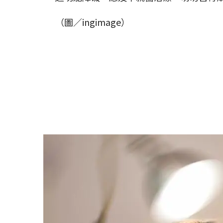
（圖／ingimage）