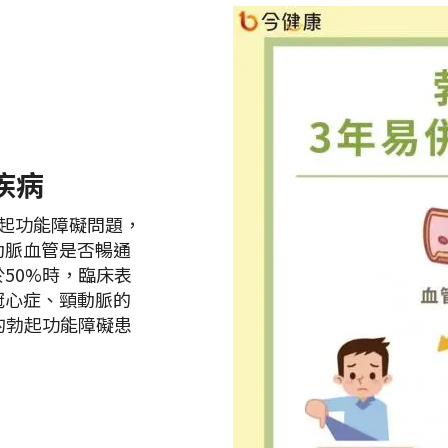
管疾病
起功能障礙問題，
動脈血管是否暢通
50%時，臨床表
冠心症、頸動脈的
的勃起功能障礙患