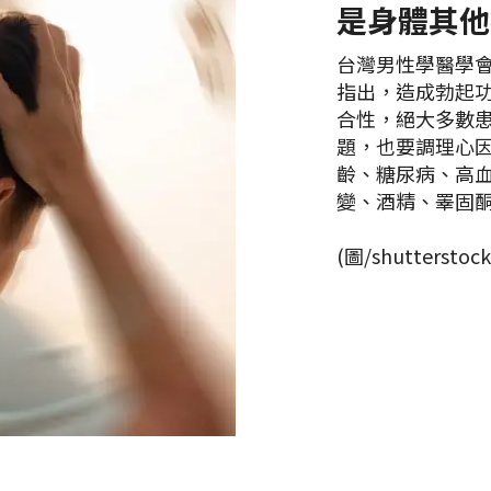
是身體其他
台灣男性學醫學
指出，造成勃起
合性，絕大多數
題，也要調理心
齡、糖尿病、高
變、酒精、睪固
(圖/shutterstock