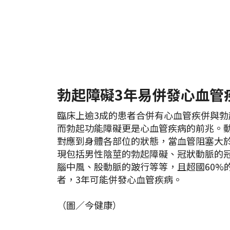
勃起障礙3年易併發心血
臨床上逾3成的患者合併有心血管疾併與勃
而勃起功能障礙更是心血管疾病的前兆。
對應到身體各部位的狀態，當血管阻塞大於
現包括男性陰莖的勃起障礙、冠狀動脈的
腦中風、股動脈的跛行等等，且超國60%
者，3年可能併發心血管疾病。
（圖／今健康）