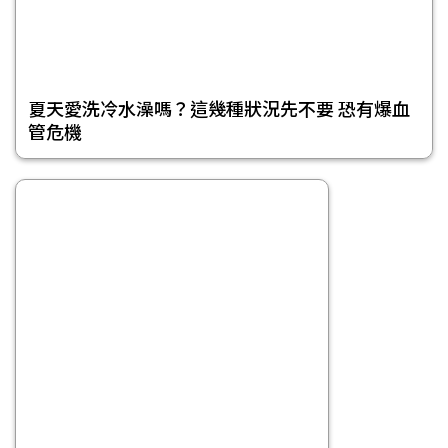
夏天愛洗冷水澡嗎？這幾種狀況先不要 恐有爆血
管危機