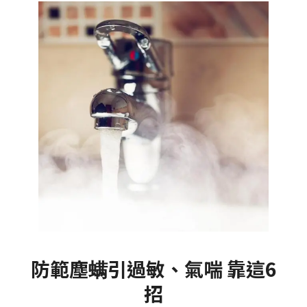
防範塵螨引過敏、氣喘 靠這6
招