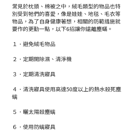
常見於枕頭、棉被之中，絨毛類型的物品也特
別受到牠們的喜愛，像是娃娃、地毯、毛衣等
物品，為了自身健康著想，相關的防範措施就
要作的更勤一點，以下6招讓你遠離塵蟎。
１．避免絨毛物品
２．定期開除濕、清淨機
３．定期清洗寢具
４．清洗寢具使用高達50度以上的熱水殺死塵
螨
５．曬太陽殺塵螨
６．使用防螨寢具