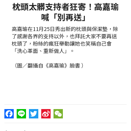
枕頭太髒支持者狂寄！高嘉瑜
喊「別再送」
高嘉瑜在11月25日秀出新的枕頭與保潔墊，除
了感謝各界的支持以外，也拜託大家不要再送
枕頭了，粉絲的瘋狂舉動讓她也笑稱自己會
「洗心革面、重新做人」。
（圖／翻攝自《高嘉瑜》臉書 ）
Facebook
Line
Twitter
Sina
WeChat