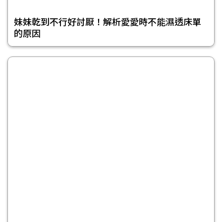
妹妹乾到不行好討厭！解析愛愛時不能濕透床單
的原因