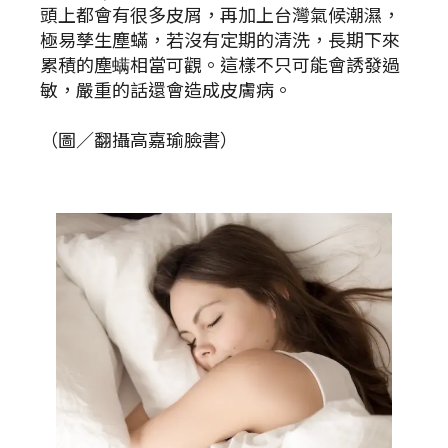
頭上都會有很多皮屑，再加上台灣氣候潮濕，
極易孳生塵蟎，若沒有定期的清洗，長期下來
累積的塵螨相當可觀。這樣不只可能會誘發過
敏，嚴重的話還會造成皮膚病。
（圖／翻攝高嘉瑜臉書）