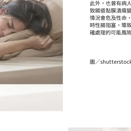
此外，也曾有病
致腸道黏膜潰瘍
情況會危及性命
時性腸阻塞，導
確處理的可能風
圖／shutterstoc