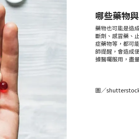
哪些藥物與
藥物也可能是造
斷劑、感冒藥、
症藥物等，都可
師提醒，會造成
據醫囑服用，盡
圖／shutterstoc