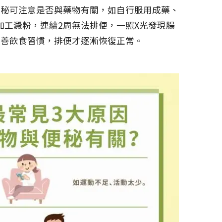
便秘可注意是否與藥物有關，如自行服用成藥、
工澱粉，連續2周無法排便，一照X光發現腸
改善飲食習慣，排便才逐漸恢復正常。