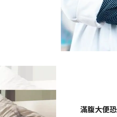
滿腹大便恐