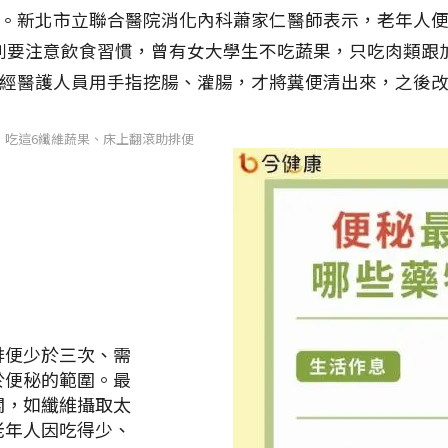
。新北市立聯合醫院消化內科蕭家仁醫師表示，老年人
則要注意飲食習慣，曾有女大學生不吃蔬果，只吃肉類跟加
經醫護人員用手指挖腸、灌腸，才將糞便清出來，之後
：吃這6纖維蔬果、床上翻滾助排便
排便少於三次、需
於便秘的範圍。最
關，如纖維攝取太
老年人因吃得少、