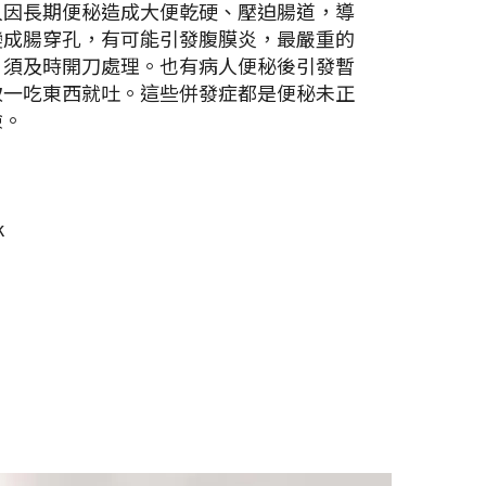
人因長期便秘造成大便乾硬、壓迫腸道，導
變成腸穿孔，有可能引發腹膜炎，最嚴重的
，須及時開刀處理。也有病人便秘後引發暫
致一吃東西就吐。這些併發症都是便秘未正
險。
k