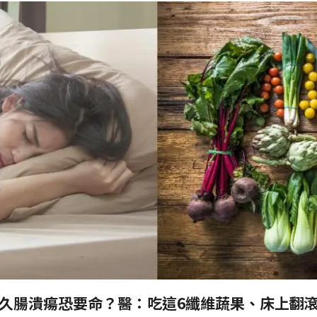
久腸潰瘍恐要命？醫：吃這6纖維蔬果、床上翻