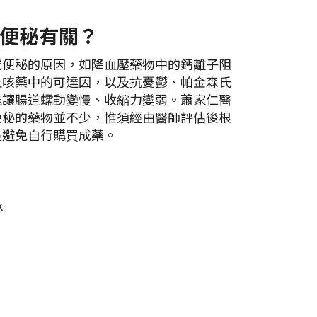
便秘有關？
成便秘的原因，如降血壓藥物中的鈣離子阻
止咳藥中的可達因，以及抗憂鬱、帕金森氏
能讓腸道蠕動變慢、收縮力變弱。蕭家仁醫
便秘的藥物並不少，惟須經由醫師評估後根
量避免自行購買成藥。
k