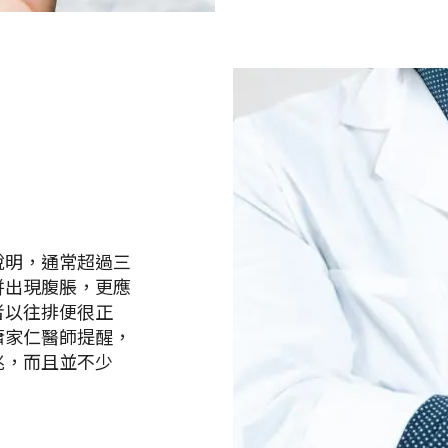
說明，通常超過三
併出現腹脹，更應
者以往排便很正
蕭家仁醫師提醒，
兆，而且並不少