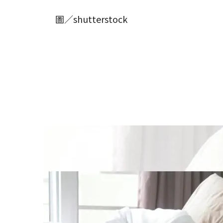
圖／shutterstock