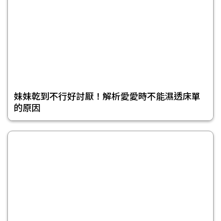
妹妹乾到不行好討厭！解析愛愛時不能濕透床單
的原因