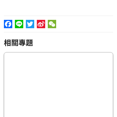
Facebook
Line
Twitter
Sina
WeChat
相關專題
Weibo