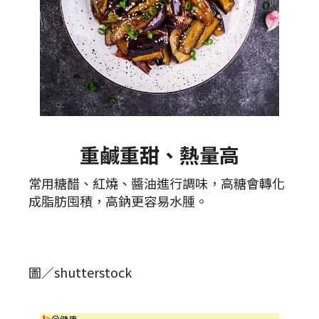
重鹹重甜、熱量高
常用糖醋、紅燒、醬油進行調味，高糖會轉化
成脂肪囤積，高鈉更容易水腫。
圖／shutterstock