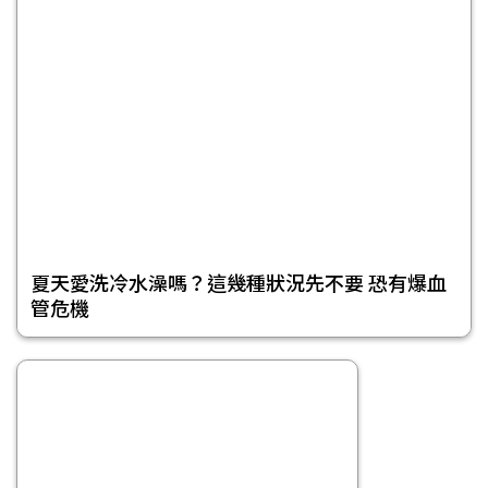
夏天愛洗冷水澡嗎？這幾種狀況先不要 恐有爆血
管危機