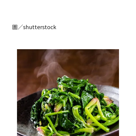
圖／shutterstock