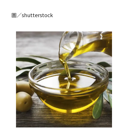
圖／shutterstock