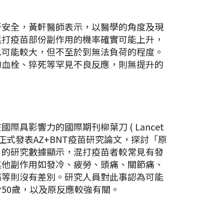
否安全，黃軒醫師表示，以醫學的角度及現
混打疫苗部份副作用的機率確實可能上升，
也可能較大，但不至於到無法負荷的程度。
的血栓、猝死等罕見不良反應，則無提升的
際具影響力的國際期刊柳葉刀 ( Lancet
/29正式發表AZ+BNT疫苗研究論文，探討「原
」的研究數據顯示，混打疫苗者較常見有發
其他副作用如發冷、疲勞、頭痛、關節痛、
痛等則沒有差別。研究人員對此事認為可能
50歲，以及原反應較強有關。