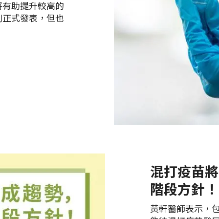
將有助提升較高的
刊正式發表，但也
混打疫苗將
階段方針！
黃軒醫師表示，