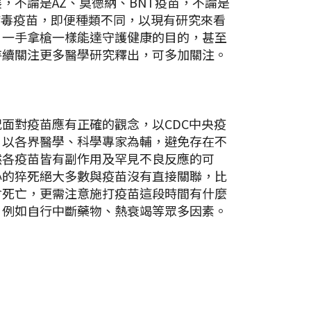
，不論是AZ、莫德納、BNT疫苗，不論是
病毒疫苗，即便種類不同，以現有研究來看
、一手拿槍一樣能達守護健康的目的，甚至
持續關注更多醫學研究釋出，可多加關注。
面對疫苗應有正確的觀念，以CDC中央疫
，以各界醫學、科學專家為輔，避免存在不
然各疫苗皆有副作用及罕見不良反應的可
心的猝死絕大多數與疫苗沒有直接關聯，比
會死亡，更需注意施打疫苗這段時間有什麼
，例如自行中斷藥物、熱衰竭等眾多因素。