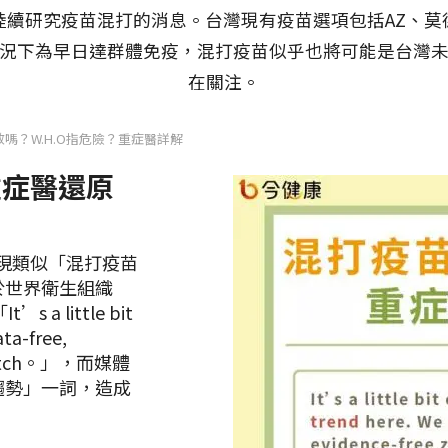
續研究疫苗混打的消息。台灣現有疫苗選項包括AZ、莫
況下為早日達群體免疫，混打疫苗似乎也將可能是台灣
在關注。
嗎？W.H.O指危險？重症醫詳解
重症醫還原
現類似「混打疫苗
於世界衛生組織
s a little bit
ata-free,
nd match。」，而媒體
趨勢」一詞，造成