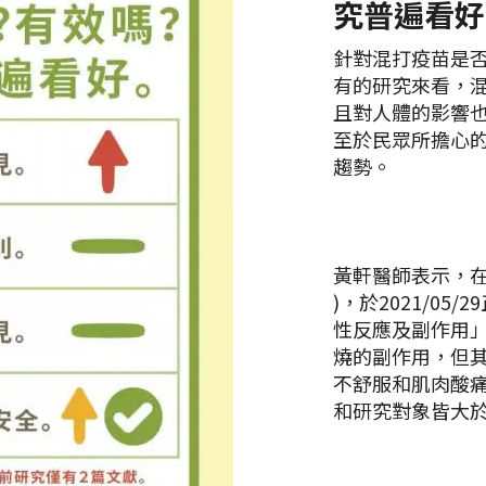
究普遍看好
針對混打疫苗是
有的研究來看，
且對人體的影響
至於民眾所擔心
趨勢。
黃軒醫師表示，在國
)，於2021/05
性反應及副作用
燒的副作用，但
不舒服和肌肉酸
和研究對象皆大於