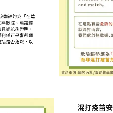
若直接翻譯約為「在這
於無數據、無證據
的數據能夠證明，
期刊僅正是審裁通
包括是否危險，以
混打疫苗安