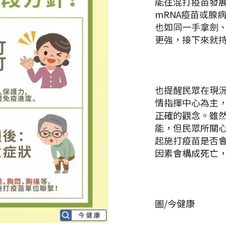
能往混打疫苗發展
mRNA疫苗或腺
也如同一手拿劍
更強，接下來就
也提醒民眾在現況
情指揮中心為主
正確的觀念。雖
能，但民眾所關
起施打疫苗是否
因素會構成死亡
圖/今健康