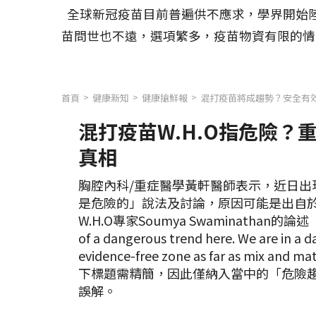
全球新冠疫苗目前普遍供不應求，學界開始陸
苗問世也不遠，選項繁多，疫苗物資有限的情
首頁
健康新知
健康搶鮮報
混打疫苗將成趨勢？安全有效
混打疫苗W.H.O指危險？
真相
胸腔內科/重症醫學黃軒醫師表示，近日出
是危險的」說法及討論，原因可能是出自
W.H.O專家Soumya Swaminathan的論述「It’
of a dangerous trend here. We are in a d
evidence-free zone as far as mix a
下標題需精簡，因此僅納入當中的「危險
誤解。