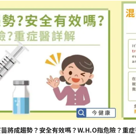
苗將成趨勢？安全有效嗎？W.H.O指危險？重