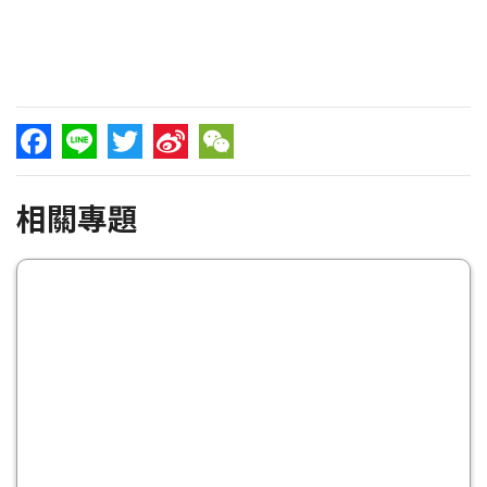
Facebook
Line
Twitter
Sina
WeChat
相關專題
Weibo