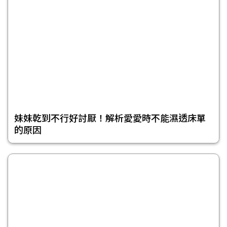
妹妹乾到不行好討厭！解析愛愛時不能濕透床單
的原因