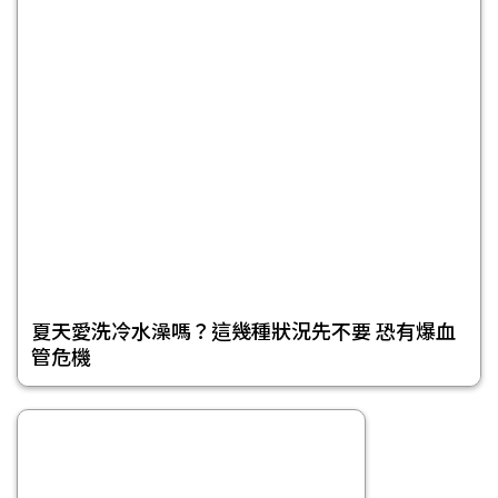
夏天愛洗冷水澡嗎？這幾種狀況先不要 恐有爆血
管危機